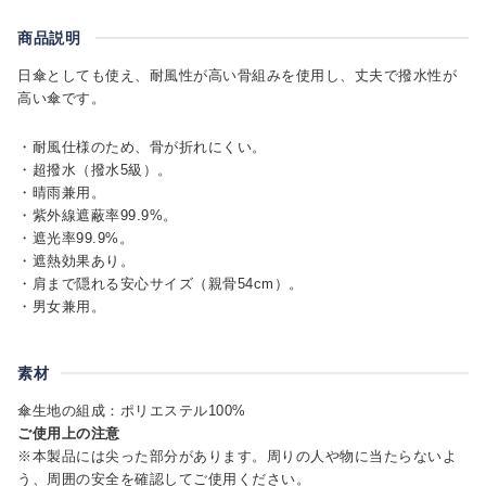
商品説明
日傘としても使え、耐風性が高い骨組みを使用し、丈夫で撥水性が
高い傘です。
・耐風仕様のため、骨が折れにくい。
・超撥水（撥水5級）。
・晴雨兼用。
・紫外線遮蔽率99.9%。
・遮光率99.9%。
・遮熱効果あり。
・肩まで隠れる安心サイズ（親骨54cm）。
・男女兼用。
素材
傘生地の組成：ポリエステル100%
ご使用上の注意
※本製品には尖った部分があります。周りの人や物に当たらないよ
う、周囲の安全を確認してご使用ください。