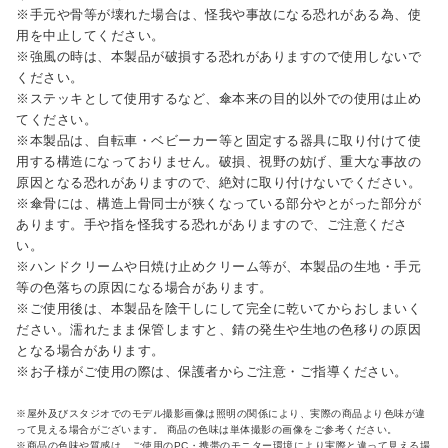
※手元や骨等が壊れた場合は、怪我や事故になる恐れがある為、使
用を中止してください。
※強風の時は、本製品が破損する恐れがありますので使用しないで
ください。
※ステッキとして使用するなど、傘本来の目的以外での使用は止め
てください。
※本製品は、自転車・ベビーカー等と固定する器具に取り付けて使
用する構造になっておりません。破損、視野の妨げ、重大な事故の
原因となる恐れがありますので、絶対に取り付けないでください。
※傘骨には、構造上骨同士が狭くなっている部分やとがった部分が
あります。手や指を怪我する恐れがありますので、ご注意くださ
い。
※ハンドクリームや日焼け止めクリーム等が、本製品の生地・手元
等の色落ちの原因になる場合があります。
※ご使用後は、本製品を陰干しにして完全に乾いてからおしまいく
ださい。濡れたまま保管しますと、錆の発生や生地の色移りの原因
となる場合があります。
※お子様がご使用の際は、保護者からご注意・ご指導ください。
※屋外及びスタジオでのモデル撮影画像は照明の関係により、実際の商品より色味が違
って見える場合がございます。 商品の色味は単体撮影の画像をご参考ください。
※商品の色味や質感は、ご使用のPC・携帯のモニター環境により実際と違って見える場