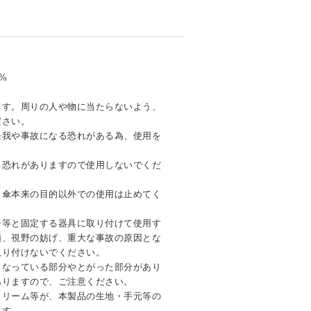
%
ます。周りの人や物に当たらないよう、
ださい。
怪我や事故になる恐れがある為、使用を
る恐れがありますので使用しないでくだ
、傘本来の目的以外での使用は止めてく
ー等と固定する器具に取り付けて使用す
損、視野の妨げ、重大な事故の原因とな
取り付けないでください。
くなっている部分やとがった部分があり
ありますので、ご注意ください。
クリーム等が、本製品の生地・手元等の
ます。