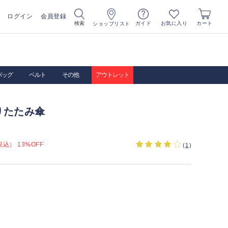
ログイン
会員登録
お気に入り
検索
ガイド
カート
ショップリスト
バッグ
ベルト
その他
アウトレット
りたたみ傘
込） 13%OFF
(
1
)