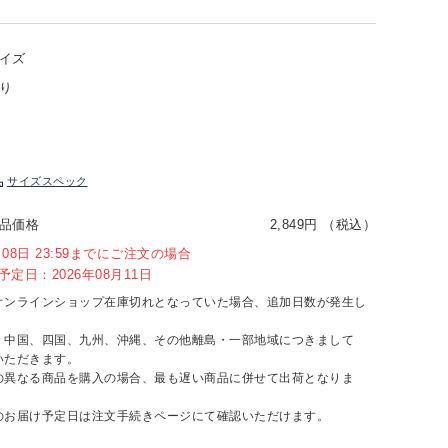
イズ
り
サイズスペック
品価格
2,849円 （税込）
8月08日 23:59までにご注文の場合
定日：2026年08月11日
オンラインショップ在庫切れとなっていた場合、追加日数が発生し
、中国、四国、九州、沖縄、その他離島・一部地域につきまして
いただきます。
の異なる商品を購入の場合、最も遅い商品に併せて出荷となりま
のお届け予定日は注文手続きページにて確認いただけます。