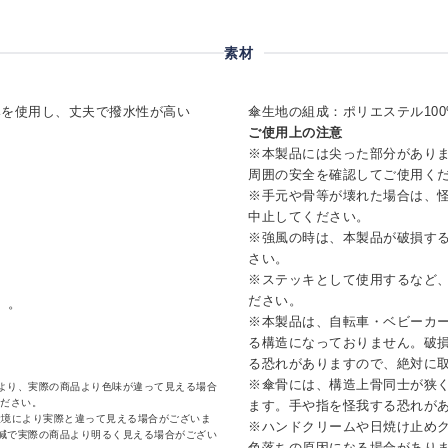
素材
みを使用し、丈夫で撥水性が高い
傘生地の組成：ポリエステル100
ご使用上の注意
※本製品には尖った部分があり
周囲の安全を確認してご使用く
※手元や骨等が壊れた場合は、
中止してください。
※強風の時は、本製品が破損す
さい。
※ステッキとして使用するなど
ださい。
）。
※本製品は、自転車・ベビーカ
る構造になっておりません。破
る恐れがありますので、絶対に
※傘骨には、構造上骨同士が狭
より、実際の商品より色味が違って見える場合
ください。
ます。手や指を怪我する恐れが
環境により実際と違って見える場合がございま
※ハンドクリームや日焼け止め
減で実際の商品より明るく見える場合がござい
色落ちの原因になる場合があり