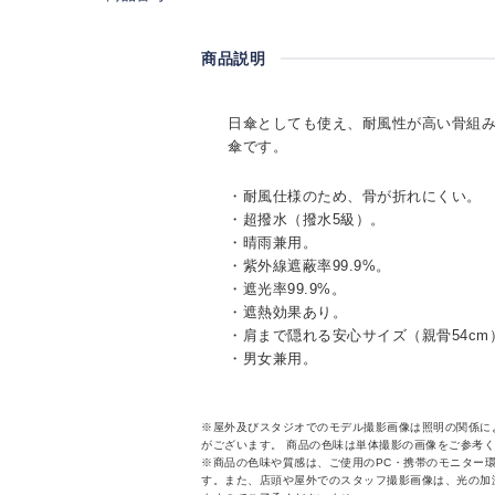
商品説明
日傘としても使え、耐風性が高い骨組
傘です。
・耐風仕様のため、骨が折れにくい。
・超撥水（撥水5級）。
・晴雨兼用。
・紫外線遮蔽率99.9%。
・遮光率99.9%。
・遮熱効果あり。
・肩まで隠れる安心サイズ（親骨54cm
・男女兼用。
※屋外及びスタジオでのモデル撮影画像は照明の関係に
がございます。 商品の色味は単体撮影の画像をご参考
※商品の色味や質感は、ご使用のPC・携帯のモニター
す。また、店頭や屋外でのスタッフ撮影画像は、光の加