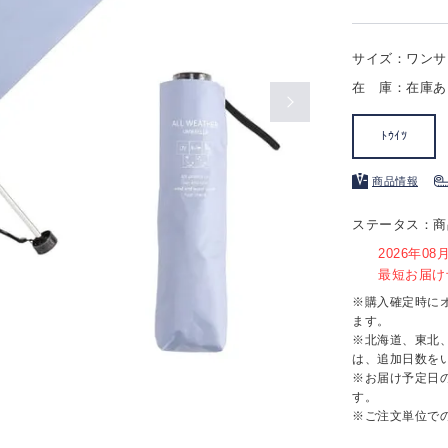
サイズ：ワンサ
在 庫：在庫あ
ﾄｳｲﾂ
商品情報
ステータス：商
2026年0
最短お届け予
※購入確定時に
ます。
※北海道、東北
は、追加日数を
※お届け予定日
す。
※ご注文単位で