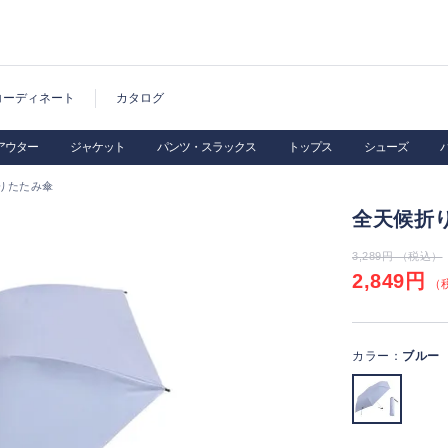
コーディネート
カタログ
アウター
ジャケット
パンツ・スラックス
トップス
シューズ
りたたみ傘
全天候折
3,289円 （税込）
2,849円
（税
カラー：
ブルー