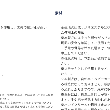
素材
みを使用し、丈夫で撥水性が高い
傘生地の組成：ポリエステル100
ご使用上の注意
※本製品には尖った部分があり
周囲の安全を確認してご使用く
※手元や骨等が壊れた場合は、
中止してください。
※強風の時は、本製品が破損す
さい。
※ステッキとして使用するなど
ださい。
）。
※本製品は、自転車・ベビーカ
る構造になっておりません。破
る恐れがありますので、絶対に
※傘骨には、構造上骨同士が狭
より、実際の商品より色味が違って見える場合
ください。
ます。手や指を怪我する恐れが
環境により実際と違って見える場合がございま
※ハンドクリームや日焼け止め
減で実際の商品より明るく見える場合がござい
色落ちの原因になる場合があり