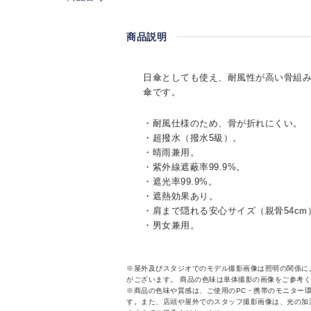
商品説明
日傘としても使え、耐風性が高い骨組
傘です。
・耐風仕様のため、骨が折れにくい。
・超撥水（撥水5級）。
・晴雨兼用。
・紫外線遮蔽率99.9%。
・遮光率99.9%。
・遮熱効果あり。
・肩まで隠れる安心サイズ（親骨54cm
・男女兼用。
※屋外及びスタジオでのモデル撮影画像は照明の関係に
がございます。 商品の色味は単体撮影の画像をご参考
※商品の色味や質感は、ご使用のPC・携帯のモニター
す。また、店頭や屋外でのスタッフ撮影画像は、光の加