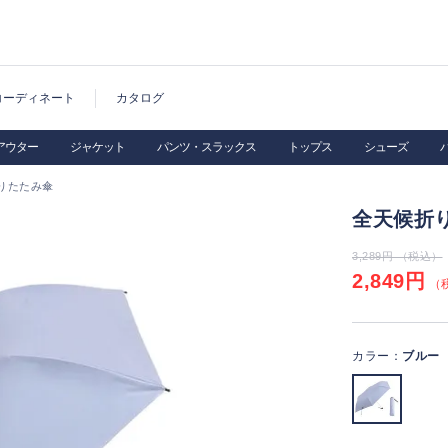
コーディネート
カタログ
アウター
ジャケット
パンツ・スラックス
トップス
シューズ
りたたみ傘
全天候折
3,289円 （税込）
2,849円
（税
カラー：
ブルー