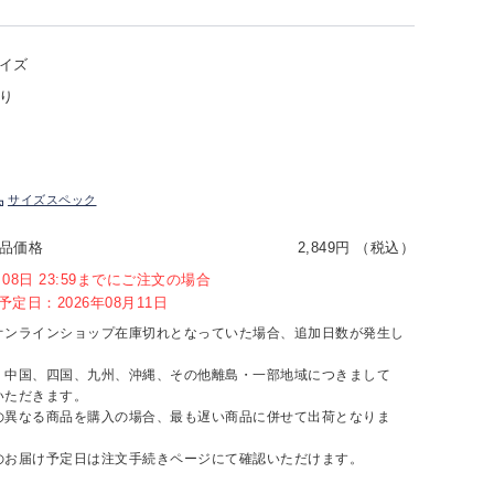
イズ
り
サイズスペック
品価格
2,849円 （税込）
8月08日 23:59までにご注文の場合
定日：2026年08月11日
オンラインショップ在庫切れとなっていた場合、追加日数が発生し
、中国、四国、九州、沖縄、その他離島・一部地域につきまして
いただきます。
の異なる商品を購入の場合、最も遅い商品に併せて出荷となりま
のお届け予定日は注文手続きページにて確認いただけます。