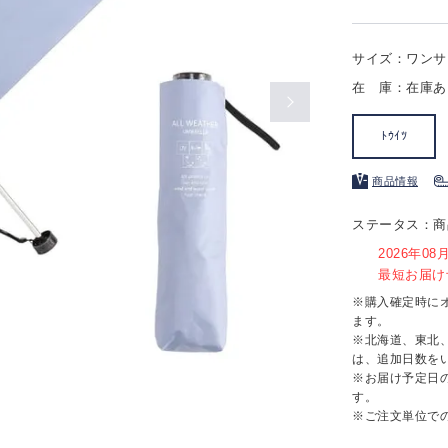
サイズ：ワンサ
在 庫：在庫あ
ﾄｳｲﾂ
商品情報
ステータス：商
2026年0
最短お届け予
※購入確定時に
ます。
※北海道、東北
は、追加日数を
※お届け予定日
す。
※ご注文単位で