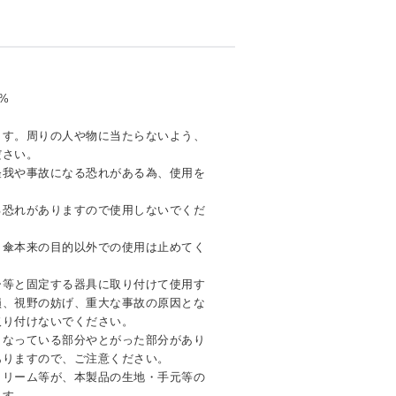
%
ます。周りの人や物に当たらないよう、
ださい。
怪我や事故になる恐れがある為、使用を
る恐れがありますので使用しないでくだ
、傘本来の目的以外での使用は止めてく
ー等と固定する器具に取り付けて使用す
損、視野の妨げ、重大な事故の原因とな
取り付けないでください。
くなっている部分やとがった部分があり
ありますので、ご注意ください。
クリーム等が、本製品の生地・手元等の
ます。