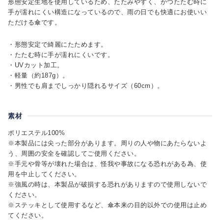
形態安定生地を使用しているため、たたみやすく、かつたたむ時に
手が濡れにくい構造になっているので、雨の日でも快適にお使いい
ただける傘です。
・形態安定で綺麗にたためます。
・たたむ時に手が濡れにくいです。
・UVカット加工。
・軽量（約187g）。
・男性でも肩までしっかり隠れるサイズ（60cm）。
素材
ポリエステル100%
※本製品には尖った部分があります。周りの人や物にあたらないよ
う、周囲の安全を確認してご使用ください。
※手元や骨等が壊れた場合は、怪我や事故になる恐れがある為、使
用を中止してください。
※強風の時は、本製品が破損する恐れがありますので使用しないで
ください。
※ステッキとして使用するなど、傘本来の目的以外での使用は止め
てください。