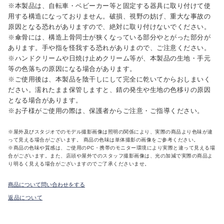
※本製品は、自転車・ベビーカー等と固定する器具に取り付けて使
用する構造になっておりません。破損、視野の妨げ、重大な事故の
原因となる恐れがありますので、絶対に取り付けないでください。
※傘骨には、構造上骨同士が狭くなっている部分やとがった部分が
あります。手や指を怪我する恐れがありまので、ご注意ください。
※ハンドクリームや日焼け止めクリーム等が、本製品の生地・手元
等の色落ちの原因になる場合があります。
※ご使用後は、本製品を陰干しにして完全に乾いてからおしまいく
ださい。濡れたまま保管しますと、錆の発生や生地の色移りの原因
となる場合があります。
※お子様がご使用の際は、保護者からご注意・ご指導ください。
※屋外及びスタジオでのモデル撮影画像は照明の関係により、実際の商品より色味が違
って見える場合がございます。 商品の色味は単体撮影の画像をご参考ください。
※商品の色味や質感は、ご使用のPC・携帯のモニター環境により実際と違って見える場
合がございます。また、店頭や屋外でのスタッフ撮影画像は、光の加減で実際の商品よ
り明るく見える場合がございますのでご了承くださいませ。
商品について問い合わせをする
返品について