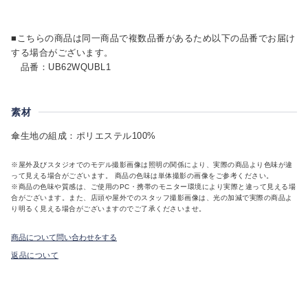
■こちらの商品は同一商品で複数品番があるため以下の品番でお届け
する場合がございます。
品番：UB62WQUBL1
素材
傘生地の組成：ポリエステル100%
※屋外及びスタジオでのモデル撮影画像は照明の関係により、実際の商品より色味が違
って見える場合がございます。 商品の色味は単体撮影の画像をご参考ください。
※商品の色味や質感は、ご使用のPC・携帯のモニター環境により実際と違って見える場
合がございます。また、店頭や屋外でのスタッフ撮影画像は、光の加減で実際の商品よ
り明るく見える場合がございますのでご了承くださいませ。
商品について問い合わせをする
返品について