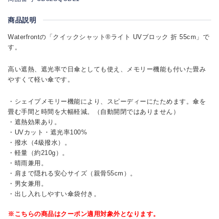
商品説明
Waterfrontの「クイックシャット®ライト UVブロック 折 55cm」で
す。
高い遮熱、遮光率で日傘としても使え、メモリー機能も付いた畳み
やすくて軽い傘です。
・シェイプメモリー機能により、スピーディーにたためます。傘を
畳む手間と時間を大幅軽減。（自動開閉ではありません）
・遮熱効果あり。
・UVカット・遮光率100%
・撥水（4級撥水）。
・軽量（約210g）。
・晴雨兼用。
・肩まで隠れる安心サイズ（親骨55cm）。
・男女兼用。
・出し入れしやすい傘袋付き。
※こちらの商品はクーポン適用対象外となります。