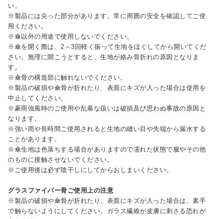
い。
※製品には尖った部分があります。常に周囲の安全を確認してご使
用ください。
※傘以外の用途で使用しないでください。
※傘を開く際は、2～3回軽く振って生地をほぐしてから開いてくだ
さい。無理に開こうとすると、生地が絡み骨折れの原因となりま
す。
※傘骨の構造部に触れないでください。
※製品の破損や傘骨が折れたり、表面にキズが入った場合は使用を
中止してください。
※豪雨強風時のご使用や乱暴な扱いは破損及び思わぬ事故の原因と
なります。
※強い雨や長時間ご使用されると生地の縫い目や先端から漏水する
ことがあります。
※傘生地は色落ちする場合がありますので濡れた状態で服やその他
のものに接触させないでください。
※ご使用後は必ず陰干しにしてからおしまいください。
グラスファイバー骨ご使用上の注意
※製品の破損や傘骨が折れたり、表面にキズが入った場合は、素手
で触らないようにしてください。ガラス繊維が皮膚に刺さる恐れが