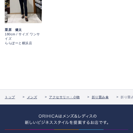
栗原 健太
180cm / サイズ ワンサ
イズ
ららぽーと横浜店
トップ
メンズ
アクセサリー・小物
折り畳み傘
折り畳