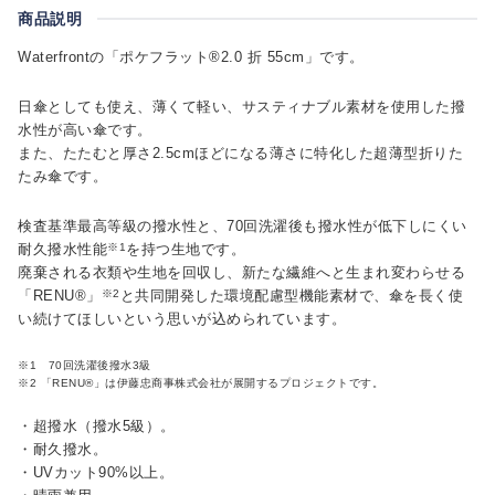
商品説明
Waterfrontの「ポケフラット®2.0 折 55cm」です。
日傘としても使え、薄くて軽い、サスティナブル素材を使用した撥
水性が高い傘です。
また、たたむと厚さ2.5cmほどになる薄さに特化した超薄型折りた
たみ傘です。
検査基準最高等級の撥水性と、70回洗濯後も撥水性が低下しにくい
耐久撥水性能
※1
を持つ生地です。
廃棄される衣類や生地を回収し、新たな繊維へと生まれ変わらせる
「RENU®」
※2
と共同開発した環境配慮型機能素材で、傘を長く使
い続けてほしいという思いが込められています。
※1 70回洗濯後撥水3級
※2 「RENU®」は伊藤忠商事株式会社が展開するプロジェクトです。
・超撥水（撥水5級）。
・耐久撥水。
・UVカット90%以上。