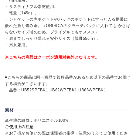
・晴雨兼用。
・サスティナブル素材使用。
・軽量（145g）。
・ジャケットの内ポケットやバッグのポケットにすっと入る携帯に
優れた折り畳み傘。（ORIHICAのクラッチバックに入れても かさば
らないサイズ感のため、ブライダルでもオススメ）
・肩までしっかり隠れる安心サイズ（親骨55cm）。
・男女兼用。
※こちらの商品はクーポン適用対象外となります。
■こちらの商品は同一商品で複数品番があるため以下の品番でお届け
する場合がございます。
品番：UB52SPFBK1 UB62WPFBK1 UB63WPFBK1
素材
傘生地の組成：ポリエステル100%
ご使用上の注意
※お子様がお使いの際は保護者の指導・注意のうえでご使用くださ