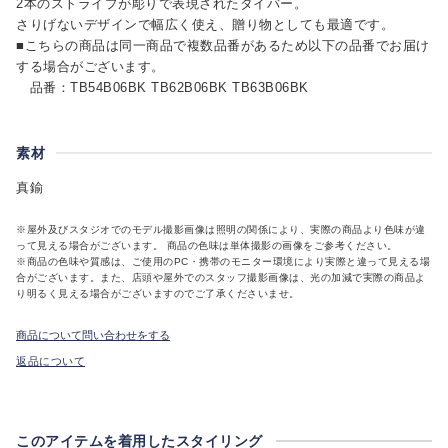
2本のストライプが彫りで表現されたタイバー。
さりげないデザインで幅広く使え、贈り物としても最適です。
■こちらの商品は同一商品で複数品番があるため以下の品番でお届け
する場合がございます。
品番：TB54B06BK TB62B06BK TB63B06BK
素材
真鍮
※屋外及びスタジオでのモデル撮影画像は照明の関係により、実際の商品より色味が違
って見える場合がございます。 商品の色味は単体撮影の画像をご参考ください。
※商品の色味や質感は、ご使用のPC・携帯のモニター環境により実際と違って見える場
合がございます。また、店頭や屋外でのスタッフ撮影画像は、光の加減で実際の商品よ
り明るく見える場合がございますのでご了承くださいませ。
商品について問い合わせをする
返品について
このアイテムを着用したスタイリング