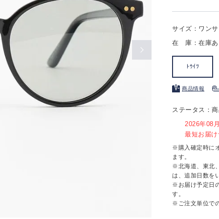
サイズ：ワンサ
在 庫：在庫あ
ﾄｳｲﾂ
商品情報
ステータス：商
2026年0
最短お届け予
※購入確定時に
ます。
※北海道、東北
は、追加日数を
※お届け予定日
す。
※ご注文単位で