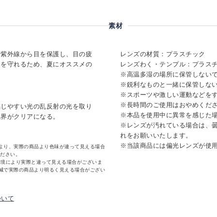
素材
や紫外線から目を保護し、目の疲
レンズの材質：プラスチック
さを守れるため、夏にオススメの
レンズわく・テンプル：プラス
※高温多湿の場所に保管しない
※鋭利なものと一緒に保管しな
※スポーツや激しい運動などを
※長時間のご使用はおやめくだ
感じやすい光の乱反射の光を取り
※本品を使用中に異常を感じた
視界がクリアになる。
※レンズが汚れている場合は、
れをお願いいたします。
※当該商品には偏光レンズが使
より、実際の商品より色味が違って見える場合
ください。
環境により実際と違って見える場合がございま
減で実際の商品より明るく見える場合がござい
ついて