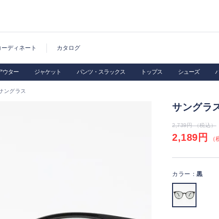
コーディネート
カタログ
アウター
ジャケット
パンツ・スラックス
トップス
シューズ
サングラス
サングラ
2,739円 （税込）
2,189円
（税
カラー：
黒