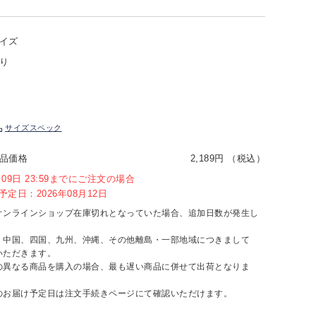
イズ
り
サイズスペック
品価格
2,189円 （税込）
8月09日 23:59までにご注文の場合
定日：2026年08月12日
オンラインショップ在庫切れとなっていた場合、追加日数が発生し
、中国、四国、九州、沖縄、その他離島・一部地域につきまして
いただきます。
の異なる商品を購入の場合、最も遅い商品に併せて出荷となりま
のお届け予定日は注文手続きページにて確認いただけます。