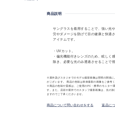
商品説明
サングラスを着用することで、強い光
労やダメージを防げて目の健康と快適
アイテムです。
・UVカット。
・偏光機能付きレンズのため、眩しく
除き、必要な光のみ透過させることで
※屋外及びスタジオでのモデル撮影画像は照明の関係に
がございます。 商品の色味は単体撮影の画像をご参考
※商品の色味や質感は、ご使用のPC・携帯のモニター
す。また、店頭や屋外でのスタッフ撮影画像は、光の加
ますのでご了承くださいませ。
商品について問い合わせをする
返品に