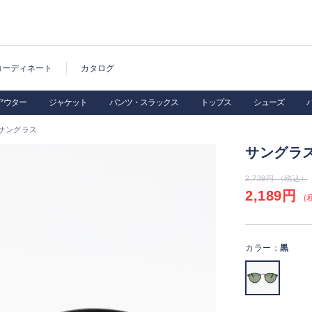
コーディネート
カタログ
アウター
ジャケット
パンツ・スラックス
トップス
シューズ
サングラス
サングラ
2,739円 （税込）
2,189円
（税
カラー：
黒