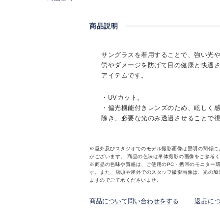
商品説明
サングラスを着用することで、強い光
労やダメージを防げて目の健康と快適
アイテムです。
・UVカット。
・偏光機能付きレンズのため、眩しく
除き、必要な光のみ透過させることで
※屋外及びスタジオでのモデル撮影画像は照明の関係に
がございます。 商品の色味は単体撮影の画像をご参考
※商品の色味や質感は、ご使用のPC・携帯のモニター
す。また、店頭や屋外でのスタッフ撮影画像は、光の加
ますのでご了承くださいませ。
商品について問い合わせをする
返品に