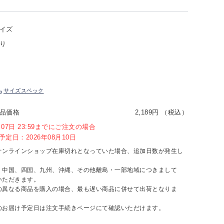
イズ
り
サイズスペック
品価格
2,189円 （税込）
8月07日 23:59までにご注文の場合
定日：2026年08月10日
オンラインショップ在庫切れとなっていた場合、追加日数が発生し
、中国、四国、九州、沖縄、その他離島・一部地域につきまして
いただきます。
の異なる商品を購入の場合、最も遅い商品に併せて出荷となりま
のお届け予定日は注文手続きページにて確認いただけます。