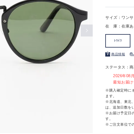
サイズ：ワンサ
在 庫：在庫あ
ﾄｳｲﾂ
商品情報
ステータス：商
2026年0
最短お届け予
※購入確定時に
ます。
※北海道、東北
は、追加日数を
※お届け予定日
す。
※ご注文単位で