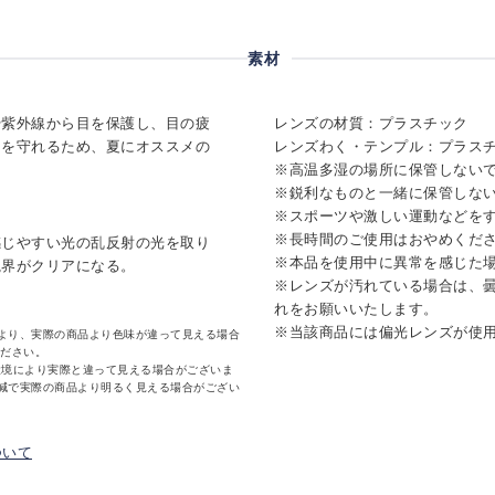
素材
や紫外線から目を保護し、目の疲
レンズの材質：プラスチック
さを守れるため、夏にオススメの
レンズわく・テンプル：プラス
※高温多湿の場所に保管しない
※鋭利なものと一緒に保管しな
※スポーツや激しい運動などを
※長時間のご使用はおやめくだ
感じやすい光の乱反射の光を取り
※本品を使用中に異常を感じた
視界がクリアになる。
※レンズが汚れている場合は、
れをお願いいたします。
※当該商品には偏光レンズが使
より、実際の商品より色味が違って見える場合
ください。
環境により実際と違って見える場合がございま
減で実際の商品より明るく見える場合がござい
ついて