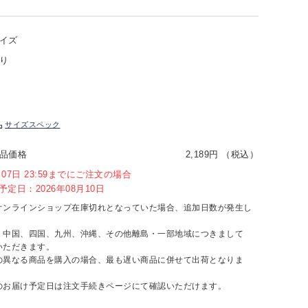
イズ
り
サイズスペック
品価格
2,189円 （税込）
8月07日 23:59までにご注文の場合
定日：2026年08月10日
オンラインショップ在庫切れとなっていた場合、追加日数が発生し
、中国、四国、九州、沖縄、その他離島・一部地域につきまして
いただきます。
の異なる商品を購入の場合、最も遅い商品に併せて出荷となりま
のお届け予定日は注文手続きページにて確認いただけます。