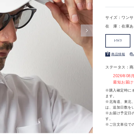
サイズ：ワンサ
在 庫：在庫あ
ﾄｳｲﾂ
商品情報
ステータス：商
2026年0
最短お届け予
※購入確定時に
ます。
※北海道、東北
は、追加日数を
※お届け予定日
す。
※ご注文単位で