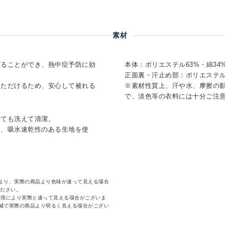
素材
げることができ、熱中症予防に効
本体：ポリエステル63%・綿34
正面裏・汗止め部：ポリエステル1
いただけるため、安心して被れる
※素材性質上、汗や水、摩擦の
で、淡色等の衣料には十分ご注
いても洗えて清潔。
は、吸水速乾性のある生地を使
より、実際の商品より色味が違って見える場合
ください。
環境により実際と違って見える場合がございま
減で実際の商品より明るく見える場合がござい