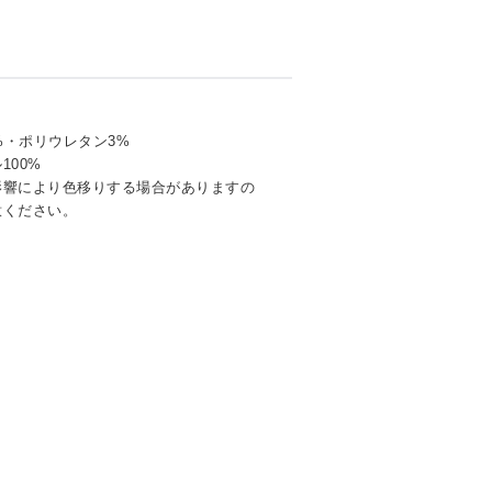
%・ポリウレタン3%
00%
影響により色移りする場合がありますの
意ください。