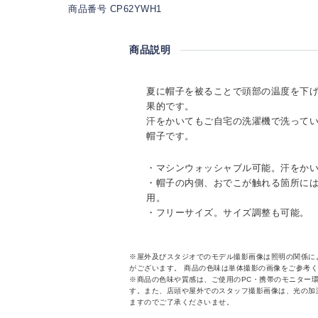
商品番号 CP62YWH1
商品説明
夏に帽子を被ることで頭部の温度を下
果的です。
汗をかいてもご自宅の洗濯機で洗って
帽子です。
・マシンウォッシャブル可能。汗をか
・帽子の内側、おでこが触れる箇所に
用。
・フリーサイズ。サイズ調整も可能。
※屋外及びスタジオでのモデル撮影画像は照明の関係に
がございます。 商品の色味は単体撮影の画像をご参考
※商品の色味や質感は、ご使用のPC・携帯のモニター
す。また、店頭や屋外でのスタッフ撮影画像は、光の加
ますのでご了承くださいませ。