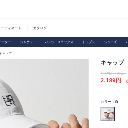
コーディネート
カタログ
アウター
ジャケット
パンツ・スラックス
トップス
シューズ
キャップ
キャップ
4,389円 （税込）
2,189円
（税
カラー：
白