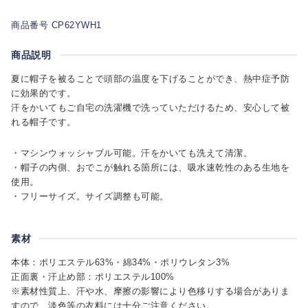
商品番号 CP62YWH1
商品説明
夏に帽子を被ることで頭部の温度を下げることができ、熱中症予防
に効果的です。
汗をかいてもご自宅の洗濯機で洗っていただけるため、安心して被
れる帽子です。
・マシンウォッシャブル可能。汗をかいても洗えて清潔。
・帽子の内側、おでこが触れる箇所には、吸水速乾性のある生地を
使用。
・フリーサイズ。サイズ調整も可能。
素材
本体：ポリエステル63%・綿34%・ポリウレタン3%
正面裏・汗止め部：ポリエステル100%
※素材性質上、汗や水、摩擦の影響により色移りする場合がありま
すので、淡色等の衣料には十分ご注意ください。