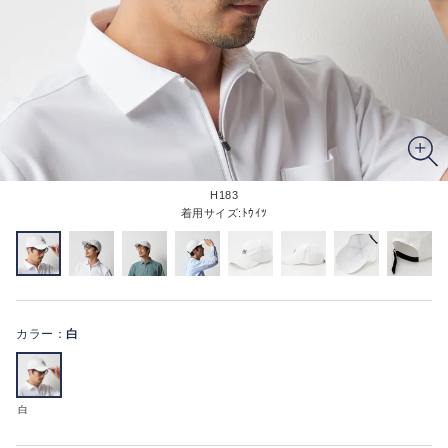
H183
着用サイズ:ﾄｳｲﾂ
カラー：
白
白