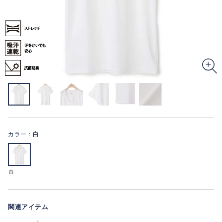
カラー：
白
白
関連アイテム