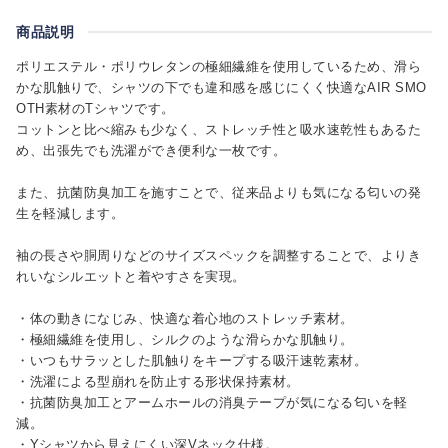
商品説明
ポリエステル・ポリウレタンの極細繊維を使用しているため、滑ら
かな肌触りで、シャツの下でも違和感を感じにくく快適なAIR SMO
OTH素材のTシャツです。
コットンと比べ縮みも少なく、ストレッチ性と吸水速乾性もあるた
め、出張先でも洗濯ができ便利な一枚です。
また、抗菌防臭加工を施すことで、従来品よりも気になる匂いの発
生を軽減します。
袖の長さや胴周りなどのサイズスペックを調整することで、よりき
れいなシルエットと着やすさを実現。
・体の動きになじみ、快適な着心地のストレッチ素材。
・極細繊維を使用し、シルクのような滑らかな肌触り。
・いつもサラッとした肌触りをキープする吸汗速乾素材。
・洗濯による型崩れを防止する形状保持素材。
・抗菌防臭加工とアームホールの消臭テープが気になる匂いを軽
減。
・Yシャツから見えにくい深Vネック仕様。