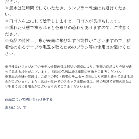
ださい。
※脱水は短時間でしていただき、タンブラー乾燥はお避けくださ
い。
※口ゴムを上にして陰干ししますと、口ゴムが長持ちします。
※濡れた状態で擦られると色移りの恐れがありますので、ご注意く
ださい。
※商品の特性上、糸が表面に飛び出す可能性がございますので、粘
着性のあるテープや毛玉を取るためのブラシ等の使用はお避けくだ
さい。
※屋外及びスタジオでのモデル撮影画像は照明の関係により、実際の商品より色味が違
って見える場合がございます。 商品の色味は単体撮影の画像をご参考ください。
※商品の色味や質感は、ご使用のPC・携帯のモニター環境により実際と違って見える場
合がございます。また、店頭や屋外でのスタッフ撮影画像は、光の加減で実際の商品よ
り明るく見える場合がございますのでご了承くださいませ。
商品について問い合わせをする
返品について