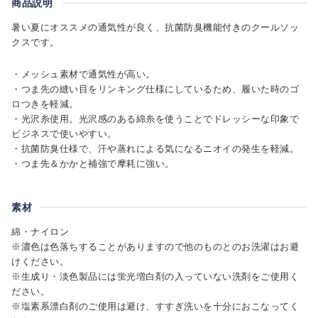
商品説明
暑い夏にオススメの通気性が良く、抗菌防臭機能付きのクールソッ
クスです。
・メッシュ素材で通気性が高い。
・つま先の縫い目をリンキング仕様にしているため、履いた時のゴ
ロつきを軽減。
・光沢糸使用。光沢感のある綿糸を使うことでドレッシーな印象で
ビジネスで使いやすい。
・抗菌防臭仕様で、汗や蒸れによる気になるニオイの発生を軽減。
・つま先＆かかと補強で摩耗に強い。
素材
綿・ナイロン
※濃色は色落ちすることがありますので他のものとのお洗濯はお避
けください。
※生成り・淡色製品には蛍光増白剤の入っていない洗剤をご使用く
ださい。
※塩素系漂白剤のご使用は避け、すすぎ洗いを十分におこなってく