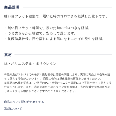
商品説明
縫い目フラット縫製で、履いた時のゴロつきを軽減した靴下です。
・縫い目フラット縫製で、履いた時のゴロつきを軽減。
・つま先＆かかと補強で、安心して履けます。
・抗菌防臭仕様。汗や蒸れによる気になるニオイの発生を軽減。
素材
綿・ポリエステル・ポリウレタン
※屋外及びスタジオでのモデル撮影画像は照明の関係により、実際の商品より色味が違
って見える場合がございます。 商品の色味は単体撮影の画像をご参考ください。
※商品の色味や質感は、ご使用のPC・携帯のモニター環境により実際と違って見える場
合がございます。また、店頭や屋外でのスタッフ撮影画像は、光の加減で実際の商品よ
り明るく見える場合がございますのでご了承くださいませ。
商品について問い合わせをする
返品について