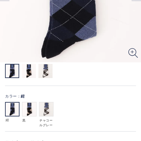
カラー：
紺
紺
黒
チャコー
ルグレー