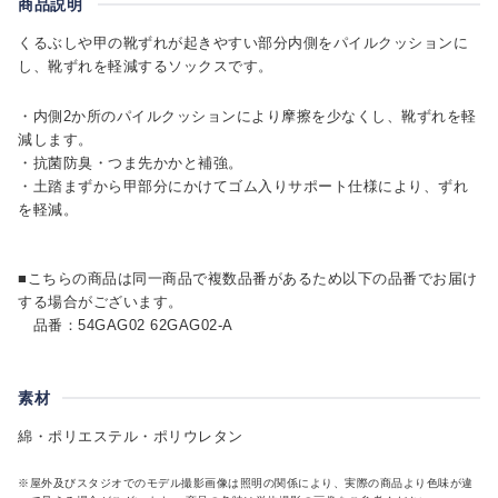
商品説明
くるぶしや甲の靴ずれが起きやすい部分内側をパイルクッションに
し、靴ずれを軽減するソックスです。
・内側2か所のパイルクッションにより摩擦を少なくし、靴ずれを軽
減します。
・抗菌防臭・つま先かかと補強。
・土踏まずから甲部分にかけてゴム入りサポート仕様により、ずれ
を軽減。
■こちらの商品は同一商品で複数品番があるため以下の品番でお届け
する場合がございます。
品番：54GAG02 62GAG02-A
素材
綿・ポリエステル・ポリウレタン
※屋外及びスタジオでのモデル撮影画像は照明の関係により、実際の商品より色味が違