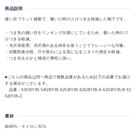
商品説明
縫い目フラット縫製で、履いた時のゴロつきを軽減した靴下です。
・つま先の縫い目をリンキング仕様にしているため、履いた時のゴ
ロつきを軽減。
・光沢糸使用。光沢感のある綿糸を使うことでドレッシーな印象。
・抗菌防臭仕様。汗や蒸れによる気になるニオイの発生を軽減。
・つま先＆かかと補強で摩耗に強い。
■こちらの商品は同一商品で複数品番があるため以下の品番でお届け
する場合がございます。
品番：52GBY05 54GBY05 62GBY05 62GBY05-A 62GBY05-B 62
GBY05-C
素材
綿69%・ナイロン31%