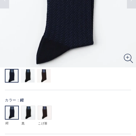
カラー：
紺
紺
黒
こげ茶