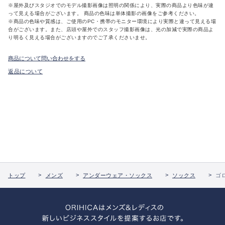
※屋外及びスタジオでのモデル撮影画像は照明の関係により、実際の商品より色味が違
って見える場合がございます。 商品の色味は単体撮影の画像をご参考ください。
※商品の色味や質感は、ご使用のPC・携帯のモニター環境により実際と違って見える場
合がございます。また、店頭や屋外でのスタッフ撮影画像は、光の加減で実際の商品よ
り明るく見える場合がございますのでご了承くださいませ。
商品について問い合わせをする
返品について
トップ
メンズ
アンダーウェア・ソックス
ソックス
ゴ