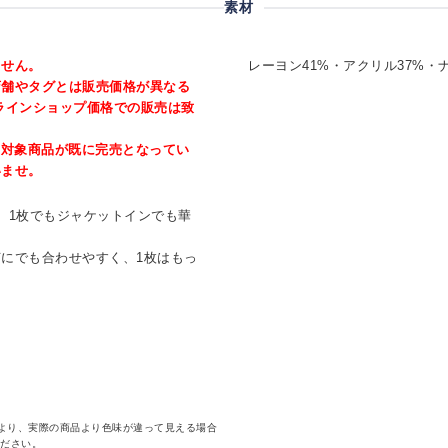
素材
ません。
レーヨン41%・アクリル37%・
店舗やタグとは販売価格が異なる
ラインショップ価格での販売は致
、対象商品が既に完売となってい
いませ。
、1枚でもジャケットインでも華
にでも合わせやすく、1枚はもっ
より、実際の商品より色味が違って見える場合
ください。