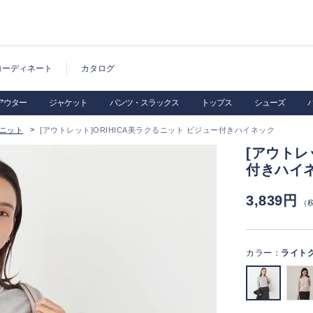
コーディネート
カタログ
アウター
ジャケット
パンツ・スラックス
トップス
シューズ
ニット
[アウトレット]ORIHICA美ラクるニット ビジュー付きハイネック
[アウトレ
付きハイ
3,839円
（
カラー：
ライト