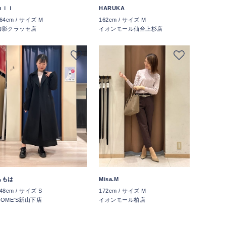
ｍｉｉ
HARUKA
64cm / サイズ M
162cm / サイズ M
御影クラッセ店
イオンモール仙台上杉店
ももは
Misa.M
48cm / サイズ S
172cm / サイズ M
HOME'S新山下店
イオンモール柏店