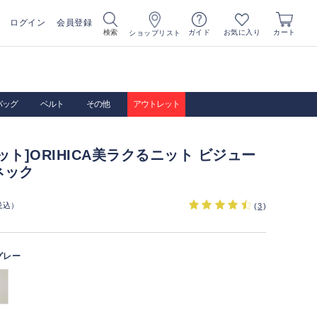
ログイン
会員登録
お気に入り
検索
ガイド
カート
ショップリスト
バッグ
ベルト
その他
アウトレット
ット]ORIHICA美ラクるニット ビジュー
ネック
税込）
(
3
)
グレー