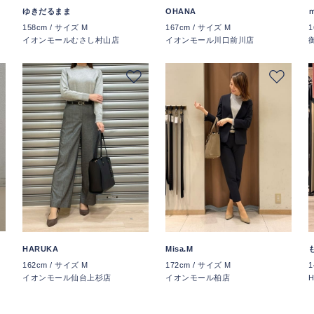
ゆきだるまま
OHANA
158cm / サイズ M
167cm / サイズ M
1
店
イオンモールむさし村山店
イオンモール川口前川店
HARUKA
Misa.M
162cm / サイズ M
172cm / サイズ M
1
イオンモール仙台上杉店
イオンモール柏店