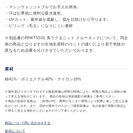
・マシンウォッシャブルでお手入れ簡単。
・汗ばむ季節に便利な吸水速乾。
・UVカット。紫外線を遮蔽し、肌を日焼けから守ります。
・ピリング（毛玉）になりにくい素材
※別品番のRHKT5S01 美ラクるニット クルーネックについて、同企
画の商品となりますが生地生産時のロットの違いにより若干色味が
異なるため品番を分けさせていただいております。
素材
綿41%・ポリエステル40%・ナイロン19%
※屋外及びスタジオでのモデル撮影画像は照明の関係により、実際の商品より色味が違
って見える場合がございます。 商品の色味は単体撮影の画像をご参考ください。
※商品の色味や質感は、ご使用のPC・携帯のモニター環境により実際と違って見える場
合がございます。また、店頭や屋外でのスタッフ撮影画像は、光の加減で実際の商品よ
り明るく見える場合がございますのでご了承くださいませ。
商品について問い合わせをする
返品について