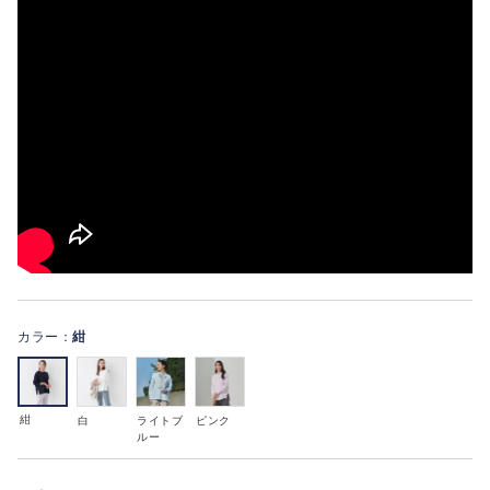
カラー：
紺
紺
白
ライトブ
ピンク
ルー