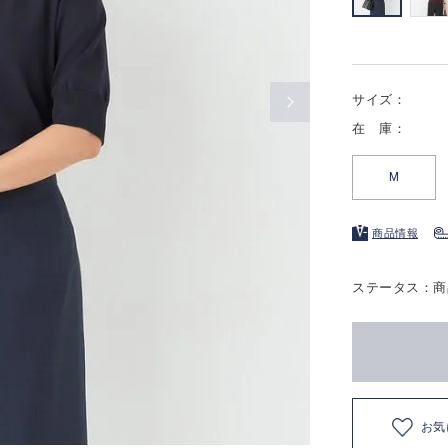
サイズ：
在 庫：
M
商品情報
ステータス：商
お気