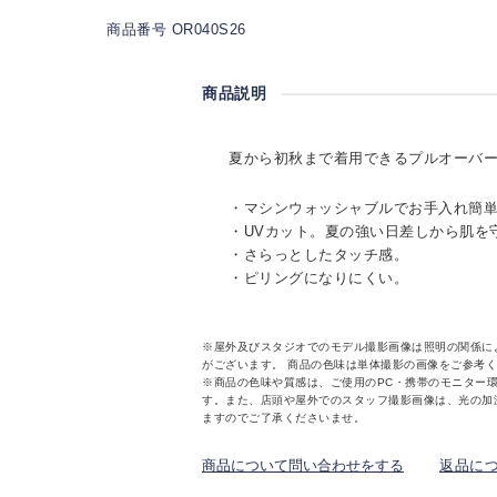
商品番号 OR040S26
商品説明
夏から初秋まで着用できるプルオーバ
・マシンウォッシャブルでお手入れ簡
・UVカット。夏の強い日差しから肌を
・さらっとしたタッチ感。
・ピリングになりにくい。
※屋外及びスタジオでのモデル撮影画像は照明の関係に
がございます。 商品の色味は単体撮影の画像をご参考
※商品の色味や質感は、ご使用のPC・携帯のモニター
す。また、店頭や屋外でのスタッフ撮影画像は、光の加
ますのでご了承くださいませ。
商品について問い合わせをする
返品に