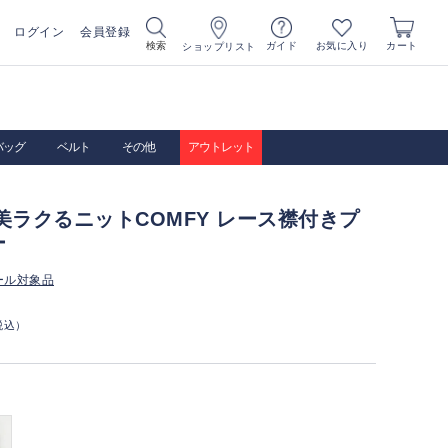
ログイン
会員登録
お気に入り
検索
ガイド
カート
ショップリスト
バッグ
ベルト
その他
アウトレット
CA美ラクるニットCOMFY レース襟付きプ
ー
ール対象品
税込）