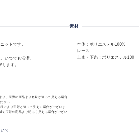
素材
ーニットです。
本体：ポリエステル100%
レース
上糸・下糸：ポリエステル100
単。いつでも清潔。
守ります。
より、実際の商品より色味が違って見える場合
ください。
環境により実際と違って見える場合がございま
減で実際の商品より明るく見える場合がござい
ついて