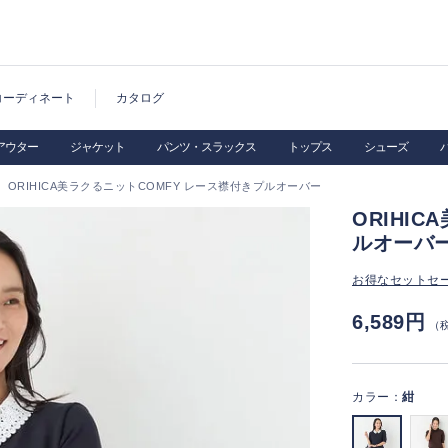
コーディネート
カタログ
アウター
ジャケット
パンツ・スラックス
トップス
シューズ
ORIHICA美ラクるニットCOMFY レース襟付きプルオーバー
ORIHI
ルオーバ
お得なセットセ
6,589円
（
カラー：
紺