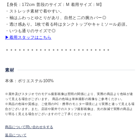
【身長：172cm 普段のサイズ：M 着用サイズ：M】
・ストレッチ素材で着やすい。
・袖はふわっとゆとりがあり、自然と二の腕カバー◎
・透け感あり。1枚で着る時はタンクトップやキャミソール必須。
・いつも通りのサイズで◎
▶着用スタッフはこちら
＊＊＊＊＊＊＊＊＊＊＊＊＊＊＊＊＊＊＊＊＊＊＊＊＊
素材
本体：ポリエステル100%
※屋外及びスタジオでのモデル撮影画像は照明の関係により、実際の商品より色味が違
って見える場合がございます。 商品の色味は単体撮影の画像をご参考ください。
※商品の色味や質感は、ご使用のPC・携帯のモニター環境により実際と違って見える場
合がございます。また、店頭や屋外でのスタッフ撮影画像は、光の加減で実際の商品よ
り明るく見える場合がございますのでご了承くださいませ。
商品について問い合わせをする
返品について