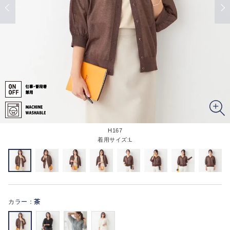
H167
着用サイズ:L
カラー：
茶