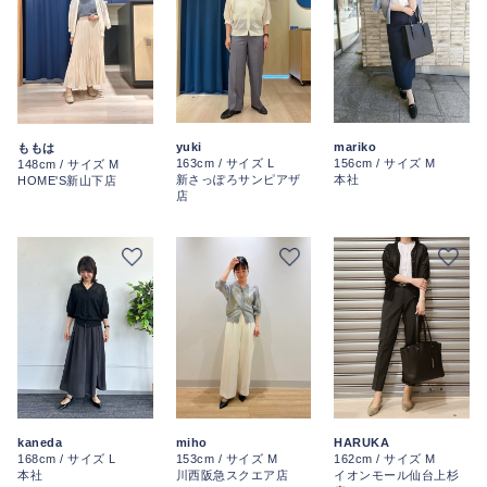
yuki
mariko
ももは
163cm / サイズ L
156cm / サイズ M
148cm / サイズ M
新さっぽろサンピアザ
本社
HOME'S新山下店
店
kaneda
miho
HARUKA
168cm / サイズ L
153cm / サイズ M
162cm / サイズ M
本社
川西阪急スクエア店
イオンモール仙台上杉