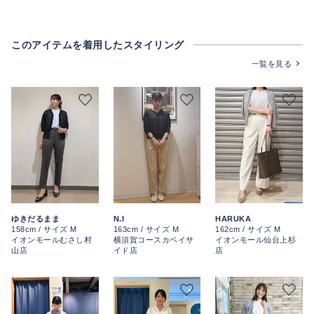
このアイテムを着用したスタイリング
一覧を見る
ゆきだるまま
N.I
HARUKA
158cm / サイズ M
163cm / サイズ M
162cm / サイズ M
イオンモールむさし村
横須賀コースカベイサ
イオンモール仙台上杉
山店
イド店
店