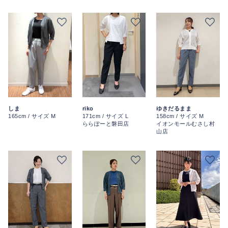
ゆきだるまま
しま
riko
158cm / サイズ M
165cm / サイズ M
171cm / サイズ L
イオンモールむさし村
ららぽーと磐田店
山店