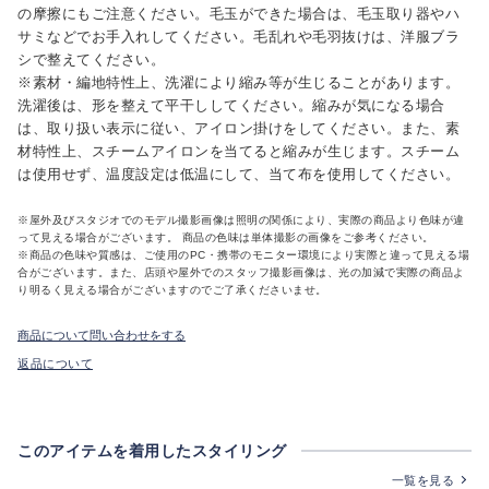
の摩擦にもご注意ください。毛玉ができた場合は、毛玉取り器やハ
サミなどでお手入れしてください。毛乱れや毛羽抜けは、洋服ブラ
シで整えてください。
※素材・編地特性上、洗濯により縮み等が生じることがあります。
洗濯後は、形を整えて平干ししてください。縮みが気になる場合
は、取り扱い表示に従い、アイロン掛けをしてください。また、素
材特性上、スチームアイロンを当てると縮みが生じます。スチーム
は使用せず、温度設定は低温にして、当て布を使用してください。
※屋外及びスタジオでのモデル撮影画像は照明の関係により、実際の商品より色味が違
って見える場合がございます。 商品の色味は単体撮影の画像をご参考ください。
※商品の色味や質感は、ご使用のPC・携帯のモニター環境により実際と違って見える場
合がございます。また、店頭や屋外でのスタッフ撮影画像は、光の加減で実際の商品よ
り明るく見える場合がございますのでご了承くださいませ。
商品について問い合わせをする
返品について
このアイテムを着用したスタイリング
一覧を見る