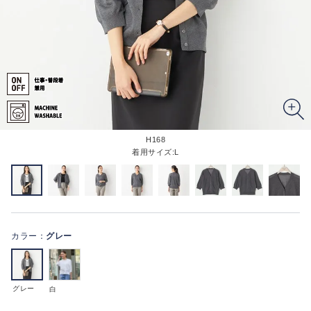
H168
着用サイズ:L
カラー：
グレー
グレー
白