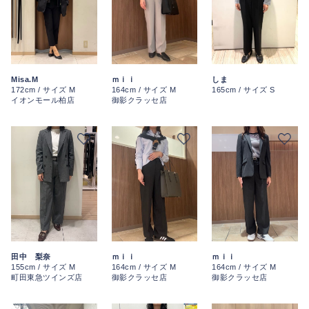
Misa.M
ｍｉｉ
しま
172cm / サイズ M
164cm / サイズ M
165cm / サイズ S
イオンモール柏店
御影クラッセ店
田中 梨奈
ｍｉｉ
ｍｉｉ
155cm / サイズ M
164cm / サイズ M
164cm / サイズ M
町田東急ツインズ店
御影クラッセ店
御影クラッセ店