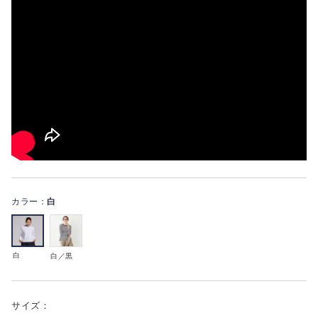
カラー：
白
白
白／黒
サイズ：