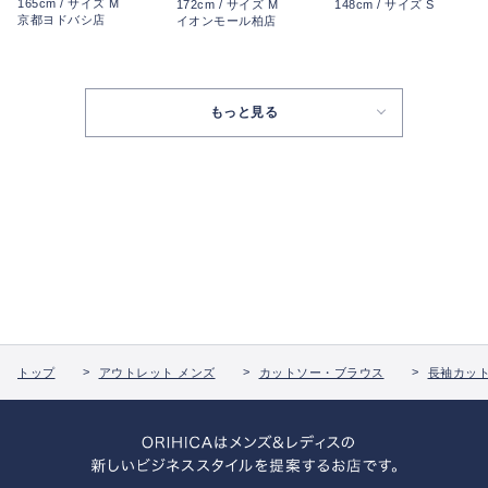
165cm / サイズ M
172cm / サイズ M
148cm / サイズ S
京都ヨドバシ店
イオンモール柏店
もっと見る
トップ
アウトレット メンズ
カットソー・ブラウス
長袖カッ