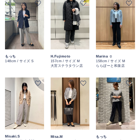
もっち
H.Fujimoto
Marina ☺︎
148cm / サイズ S
157cm / サイズ M
158cm / サイズ M
大宮ステラタウン店
ららぽーと和泉店
Misaki.S
Misa.M
もっち