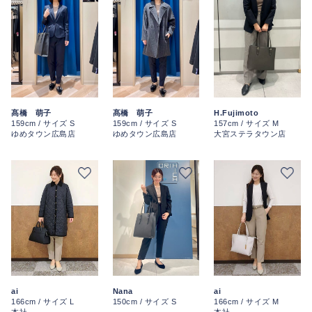
髙橋 萌子
髙橋 萌子
H.Fujimoto
159cm / サイズ S
159cm / サイズ S
157cm / サイズ M
ゆめタウン広島店
ゆめタウン広島店
大宮ステラタウン店
ai
ai
Nana
166cm / サイズ L
166cm / サイズ M
150cm / サイズ S
本社
本社