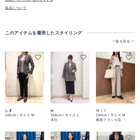
返品について
このアイテムを着用したスタイリング
一覧を見る
ai
しま
ｍｉｉ
166cm / サイズ L
165cm / サイズ M
164cm / サイズ M
本社
御影クラッセ店