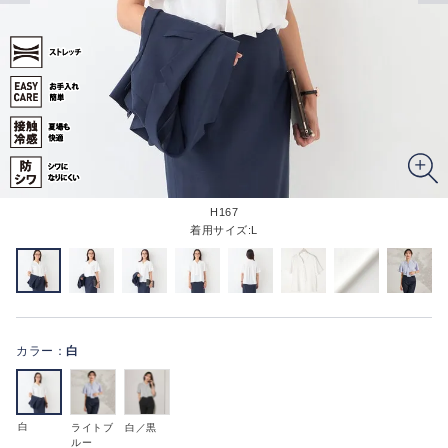
H167
着用サイズ:L
カラー：
白
白
ライトブ
白／黒
ルー