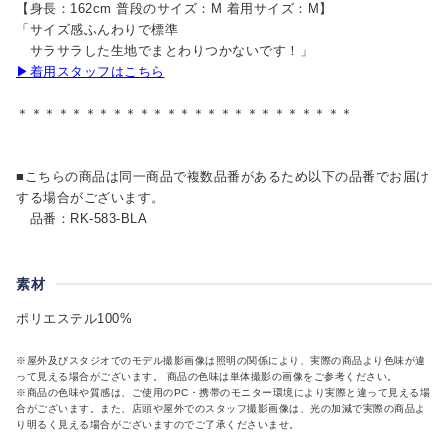
【身長：162cm 普段のサイズ：M 着用サイズ：M】
「サイズ感ふんわりで標準
サラサラした生地でまとわりつかないです！」
▶着用スタッフはこちら
＊＊＊＊＊＊＊＊＊＊＊＊＊＊＊＊＊＊＊＊＊＊＊＊＊
■こちらの商品は同一商品で複数品番があるため以下の品番でお届け
する場合がございます。
品番：RK-583-BLA
素材
ポリエステル100%
※屋外及びスタジオでのモデル撮影画像は照明の関係により、実際の商品より色味が違
って見える場合がございます。 商品の色味は単体撮影の画像をご参考ください。
※商品の色味や質感は、ご使用のPC・携帯のモニター環境により実際と違って見える場
合がございます。また、店頭や屋外でのスタッフ撮影画像は、光の加減で実際の商品よ
り明るく見える場合がございますのでご了承くださいませ。