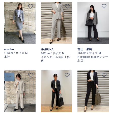
mariko
増山 果純
HARUKA
156cm / サイズ M
161cm / サイズ M
162cm / サイズ M
本社
Northport Mallセンター
イオンモール仙台上杉
北店
店