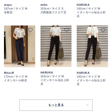
mayu
miho
HARUKA
167cm / サイズ M
153cm / サイズ S
162cm / サイズ M
名駅店
川西阪急スクエア店
イオンモール仙台上杉
店
HARUKA
Misa.M
HARUKA
162cm / サイズ M
172cm / サイズ M
162cm / サイズ M
イオンモール仙台上杉
イオンモール柏店
イオンモール仙台上杉
店
店
もっと見る