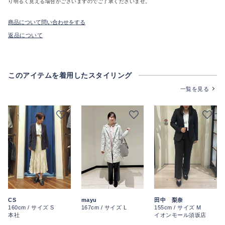
り明るく見える場合がございますのでご了承くださいませ。
商品について問い合わせをする
返品について
このアイテムを着用したスタイリング
一覧を見る
CS
mayu
田中 梨奈
160cm / サイズ S
167cm / サイズ L
155cm / サイズ M
本社
イオンモール須坂店