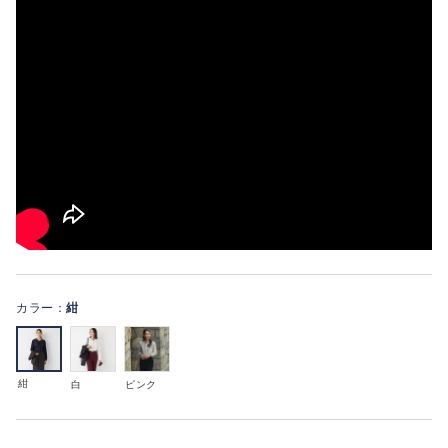
カラー：
紺
紺
白
ピンク