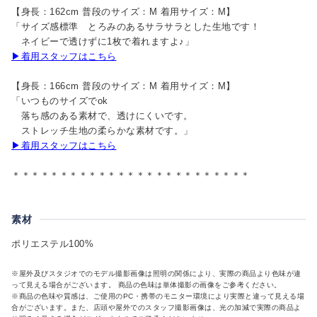
【身長：162cm 普段のサイズ：M 着用サイズ：M】
「サイズ感標準 とろみのあるサラサラとした生地です！
ネイビーで透けずに1枚で着れますよ♪」
▶着用スタッフはこちら
【身長：166cm 普段のサイズ：M 着用サイズ：M】
「いつものサイズでok
落ち感のある素材で、透けにくいです。
ストレッチ生地の柔らかな素材です。」
▶着用スタッフはこちら
＊＊＊＊＊＊＊＊＊＊＊＊＊＊＊＊＊＊＊＊＊＊＊＊＊
素材
ポリエステル100%
※屋外及びスタジオでのモデル撮影画像は照明の関係により、実際の商品より色味が違
って見える場合がございます。 商品の色味は単体撮影の画像をご参考ください。
※商品の色味や質感は、ご使用のPC・携帯のモニター環境により実際と違って見える場
合がございます。また、店頭や屋外でのスタッフ撮影画像は、光の加減で実際の商品よ