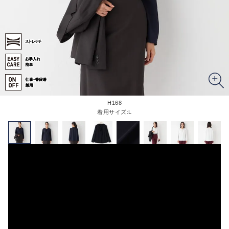
H168
着用サイズ:L