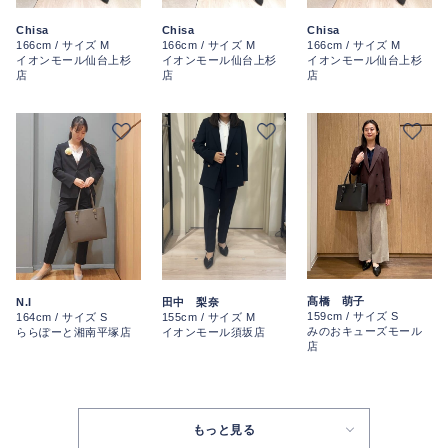
Chisa
Chisa
Chisa
166cm / サイズ M
166cm / サイズ M
166cm / サイズ M
イオンモール仙台上杉
イオンモール仙台上杉
イオンモール仙台上杉
店
店
店
髙橋 萌子
N.I
田中 梨奈
159cm / サイズ S
164cm / サイズ S
155cm / サイズ M
みのおキューズモール
ららぽーと湘南平塚店
イオンモール須坂店
店
もっと見る