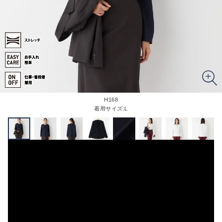
H168
着用サイズ:L