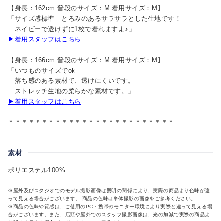
【身長：162cm 普段のサイズ：M 着用サイズ：M】
「サイズ感標準 とろみのあるサラサラとした生地です！
ネイビーで透けずに1枚で着れますよ♪」
▶着用スタッフはこちら
【身長：166cm 普段のサイズ：M 着用サイズ：M】
「いつものサイズでok
落ち感のある素材で、透けにくいです。
ストレッチ生地の柔らかな素材です。」
▶着用スタッフはこちら
＊＊＊＊＊＊＊＊＊＊＊＊＊＊＊＊＊＊＊＊＊＊＊＊＊
素材
ポリエステル100%
※屋外及びスタジオでのモデル撮影画像は照明の関係により、実際の商品より色味が違
って見える場合がございます。 商品の色味は単体撮影の画像をご参考ください。
※商品の色味や質感は、ご使用のPC・携帯のモニター環境により実際と違って見える場
合がございます。また、店頭や屋外でのスタッフ撮影画像は、光の加減で実際の商品よ