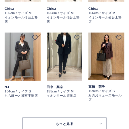
Chisa
Chisa
Chisa
166cm / サイズ M
166cm / サイズ M
166cm / サイズ M
イオンモール仙台上杉
イオンモール仙台上杉
イオンモール仙台上杉
店
店
店
髙橋 萌子
N.I
田中 梨奈
159cm / サイズ S
164cm / サイズ S
155cm / サイズ M
みのおキューズモール
ららぽーと湘南平塚店
イオンモール須坂店
店
もっと見る