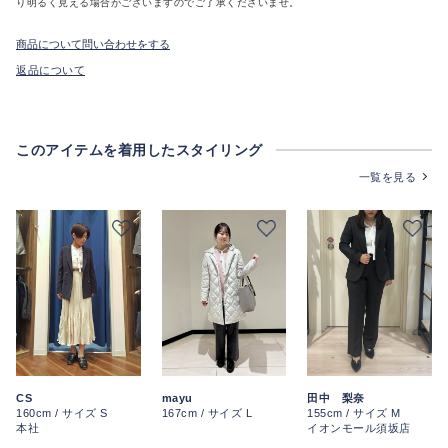
り明るく見える場合がございますのでご了承くださいませ。
商品について問い合わせをする
返品について
このアイテムを着用したスタイリング
一覧を見る
CS
mayu
田中 梨奈
160cm / サイズ S
167cm / サイズ L
155cm / サイズ M
本社
イオンモール須坂店