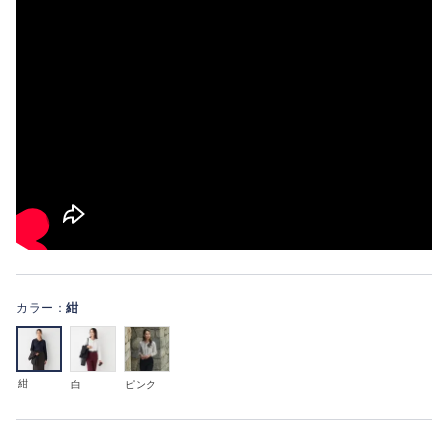
カラー：
紺
紺
白
ピンク