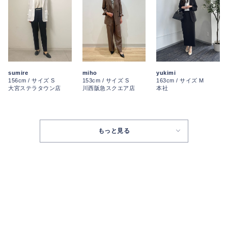
yukimi
sumire
miho
163cm / サイズ M
156cm / サイズ S
153cm / サイズ S
本社
大宮ステラタウン店
川西阪急スクエア店
もっと見る