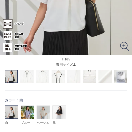
H165
着用サイズ:L
カラー：
白
白
ブルー
ベージュ
黒