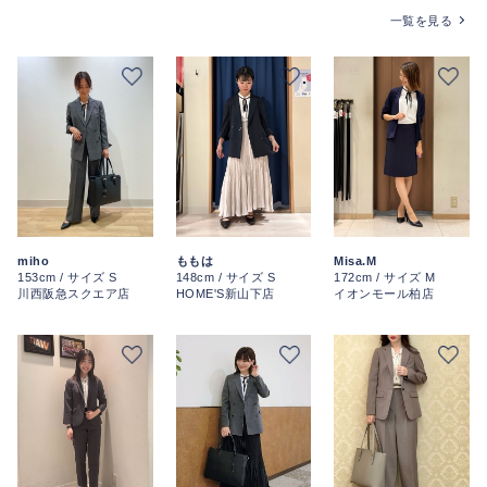
一覧を見る
miho
ももは
Misa.M
153cm / サイズ S
148cm / サイズ S
172cm / サイズ M
川西阪急スクエア店
HOME'S新山下店
イオンモール柏店