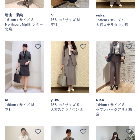
増山 果純
ai
yuka
161cm / サイズ S
166cm / サイズ M
158cm / サイズ S
Northport Mallセンター
本社
大宮ステラタウン店
北店
ai
yuka
Rish
166cm / サイズ M
158cm / サイズ S
164cm / サイズ S
本社
大宮ステラタウン店
セブンパークアリオ柏
店