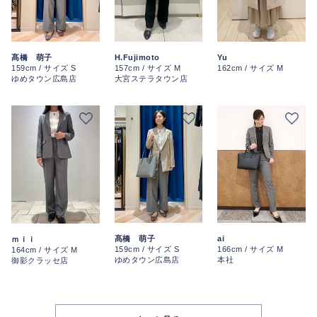
Yu
髙橋 萌子
H.Fujimoto
162cm / サイズ M
159cm / サイズ S
157cm / サイズ M
ゆめタウン広島店
大宮ステラタウン店
髙橋 萌子
ai
ｍｉｉ
159cm / サイズ S
166cm / サイズ M
164cm / サイズ M
ゆめタウン広島店
本社
御影クラッセ店