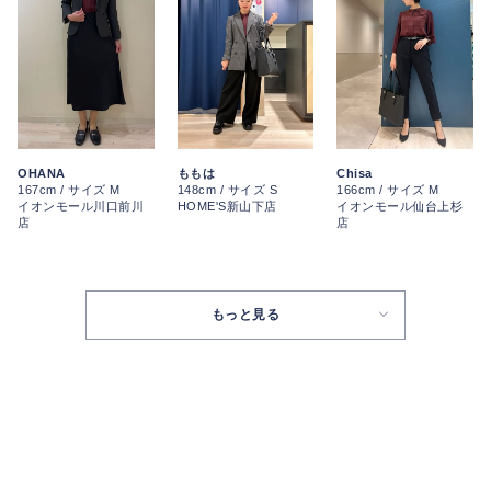
OHANA
ももは
Chisa
167cm / サイズ M
148cm / サイズ S
166cm / サイズ M
イオンモール川口前川
HOME'S新山下店
イオンモール仙台上杉
店
店
もっと見る