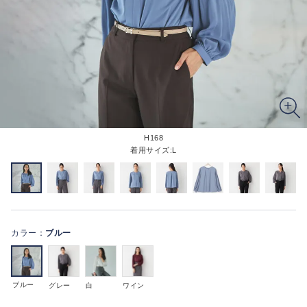
H168
着用サイズ:L
カラー：
ブルー
ブルー
グレー
白
ワイン