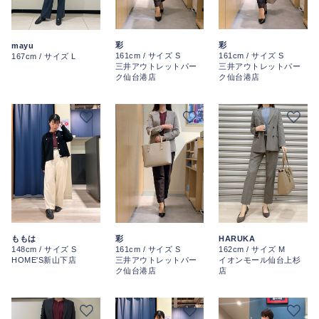
彩
彩
mayu
161cm / サイズ S
161cm / サイズ S
167cm / サイズ L
三井アウトレットパー
三井アウトレットパー
ク仙台港店
ク仙台港店
彩
ももは
HARUKA
161cm / サイズ S
148cm / サイズ S
162cm / サイズ M
三井アウトレットパー
HOME'S新山下店
イオンモール仙台上杉
ク仙台港店
店