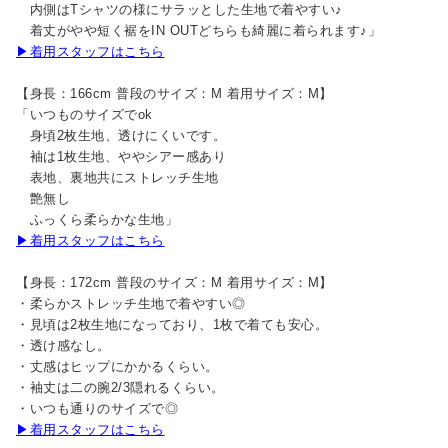
内側はTシャツの様にサラッとした生地で着やすい♪
着丈がやや短く裾をIN OUTどちらも綺麗に着られます♪」
▶着用スタッフはこちら
【身長：166cm 普段のサイズ：M 着用サイズ：M】
「いつものサイズでok
身頃2枚生地、透けにくいです。
袖は1枚生地、ややシアー感あり
表地、裏地共にストレッチ生地
艶無し
ふっくら柔らかな生地」
▶着用スタッフはこちら
【身長：172cm 普段のサイズ：M 着用サイズ：M】
・柔らかストレッチ生地で着やすい◎
・見頃は2枚生地になっており、1枚で着ても安心。
・透け感なし。
・丈感はヒップにかかるくらい。
・袖丈は二の腕2/3隠れるくらい。
・いつも通りのサイズで◎
▶着用スタッフはこちら