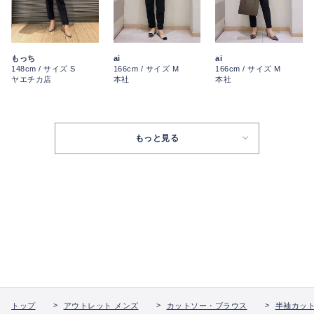
ai
ai
もっち
166cm / サイズ M
166cm / サイズ M
148cm / サイズ S
本社
本社
ヤエチカ店
もっと見る
トップ
アウトレット メンズ
カットソー・ブラウス
半袖カッ