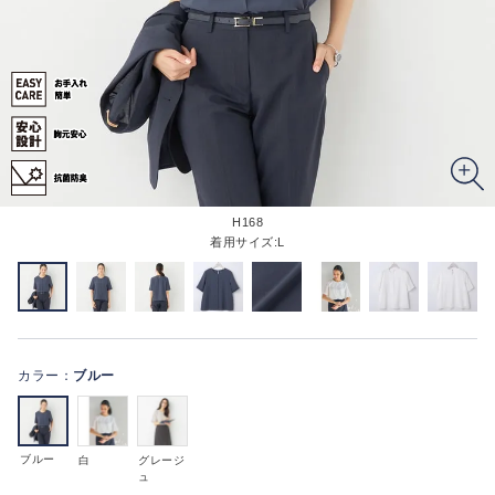
H168
着用サイズ:L
カラー：
ブルー
ブルー
白
グレージ
ュ