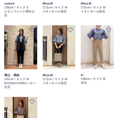
sumire
Misa.M
Misa.M
156cm / サイズ S
172cm / サイズ M
172cm / サイズ M
ピオニウォーク東松山
イオンモール柏店
イオンモール柏店
店
ai
増山 果純
Misa.M
166cm / サイズ M
161cm / サイズ M
172cm / サイズ M
本社
Northport Mallセンター
イオンモール柏店
北店