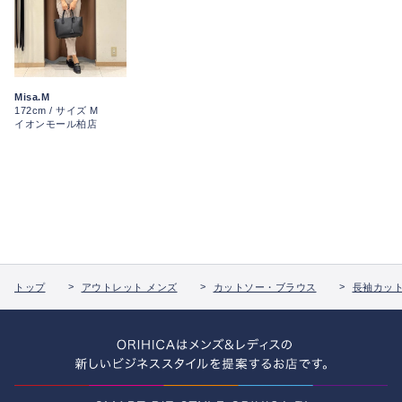
Misa.M
172cm / サイズ M
イオンモール柏店
トップ
アウトレット メンズ
カットソー・ブラウス
長袖カッ