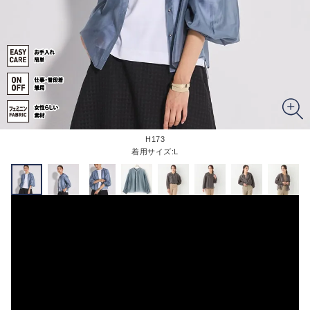
H173
着用サイズ:L