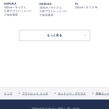
HARUKA
Yu
HARUKA
162cm / サイズ L
162cm / サイズ M
162cm / サイズ L
三井アウトレットパー
三井アウトレットパー
ク仙台港店
ク仙台港店
もっと見る
トップ
アウトレット メンズ
カットソー・ブラウス
長袖カッ