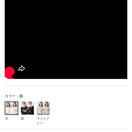
カラー：
白
白
黒
ライトグ
レー