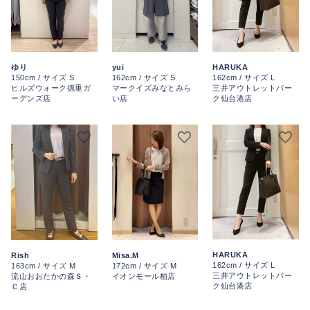
ゆり
yui
HARUKA
150cm / サイズ S
162cm / サイズ S
162cm / サイズ L
ヒルズウォーク徳重ガ
マークイズみなとみら
三井アウトレットパー
ーデンズ店
い店
ク仙台港店
HARUKA
Rish
Misa.M
162cm / サイズ L
163cm / サイズ M
172cm / サイズ M
三井アウトレットパー
流山おおたかの森Ｓ・
イオンモール柏店
ク仙台港店
Ｃ店