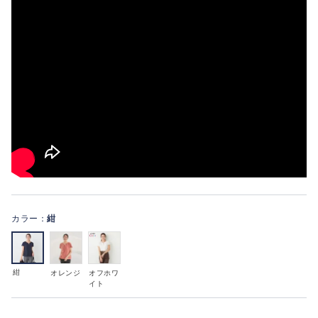
カラー：
紺
紺
オレンジ
オフホワ
イト