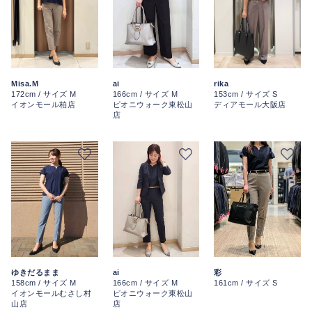
ai
Misa.M
rika
166cm / サイズ M
172cm / サイズ M
153cm / サイズ S
ピオニウォーク東松山
イオンモール柏店
ディアモール大阪店
店
ai
彩
ゆきだるまま
166cm / サイズ M
161cm / サイズ S
158cm / サイズ M
ピオニウォーク東松山
イオンモールむさし村
店
山店