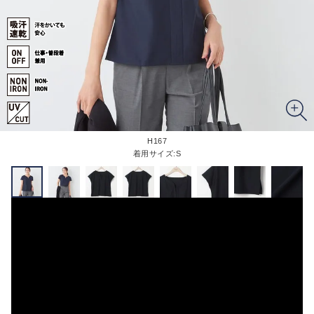
H167
着用サイズ:S