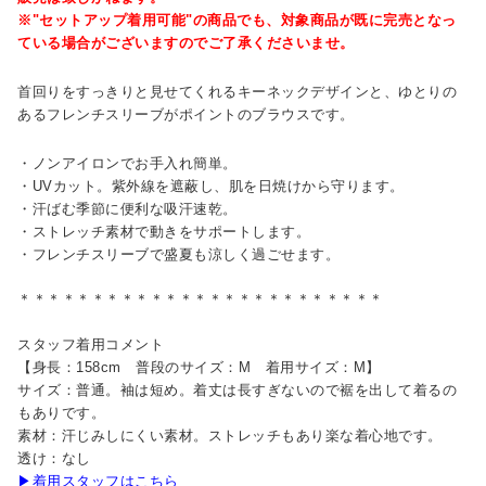
※"セットアップ着用可能"の商品でも、対象商品が既に完売となっ
ている場合がございますのでご了承くださいませ。
首回りをすっきりと見せてくれるキーネックデザインと、ゆとりの
あるフレンチスリーブがポイントのブラウスです。
・ノンアイロンでお手入れ簡単。
・UVカット。紫外線を遮蔽し、肌を日焼けから守ります。
・汗ばむ季節に便利な吸汗速乾。
・ストレッチ素材で動きをサポートします。
・フレンチスリーブで盛夏も涼しく過ごせます。
＊＊＊＊＊＊＊＊＊＊＊＊＊＊＊＊＊＊＊＊＊＊＊＊＊
スタッフ着用コメント
【身長：158cm 普段のサイズ：M 着用サイズ：M】
サイズ：普通。袖は短め。着丈は長すぎないので裾を出して着るの
もありです。
素材：汗じみしにくい素材。ストレッチもあり楽な着心地です。
透け：なし
▶着用スタッフはこちら