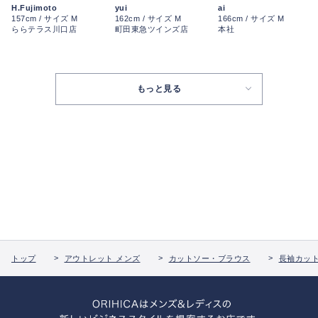
ai
H.Fujimoto
yui
166cm / サイズ M
157cm / サイズ M
162cm / サイズ M
本社
ららテラス川口店
町田東急ツインズ店
もっと見る
トップ
アウトレット メンズ
カットソー・ブラウス
長袖カッ