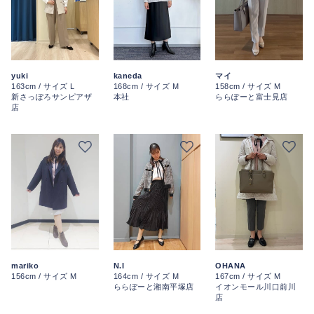
kaneda
yuki
マイ
168cm / サイズ M
163cm / サイズ L
158cm / サイズ M
本社
新さっぽろサンピアザ
ららぽーと富士見店
店
mariko
N.I
OHANA
156cm / サイズ M
164cm / サイズ M
167cm / サイズ M
ららぽーと湘南平塚店
イオンモール川口前川
店