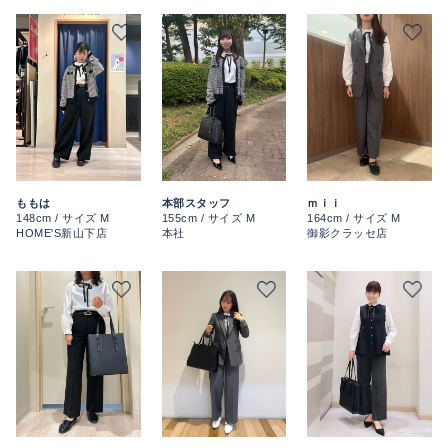
ももは
本部スタッフ
ｍｉｉ
148cm / サイズ M
155cm / サイズ M
164cm / サイズ M
HOME'S新山下店
本社
御影クラッセ店