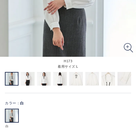
H173
着用サイズ:L
カラー：
白
白