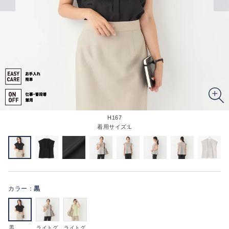
H167
着用サイズ:L
カラー：
黒
黒
ライトグ
ライトグ