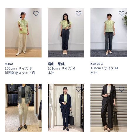
kaneda
miho
増山 果純
168cm / サイズ M
153cm / サイズ S
161cm / サイズ M
本社
川西阪急スクエア店
本社