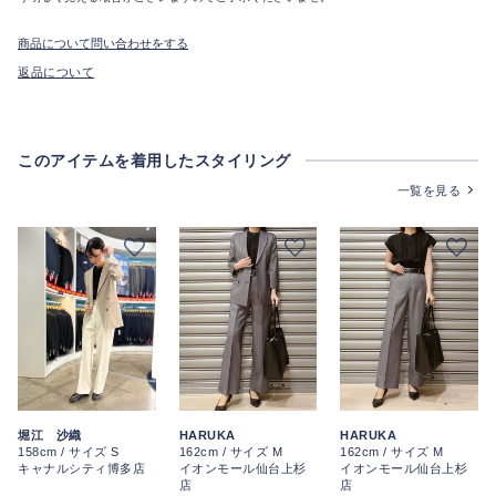
商品について問い合わせをする
返品について
このアイテムを着用したスタイリング
一覧を見る
堀江 沙織
HARUKA
HARUKA
158cm / サイズ S
162cm / サイズ M
162cm / サイズ M
キャナルシティ博多店
イオンモール仙台上杉
イオンモール仙台上杉
店
店