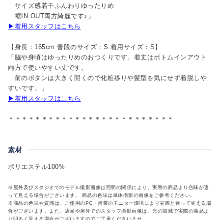
サイズ感若干ふんわりゆったりめ
裾IN OUT両方綺麗です♪」
▶着用スタッフはこちら
【身長：165cm 普段のサイズ：S 着用サイズ：S】
「脇や身頃はゆったりめのおつくりです。着丈はボトムインアウト
両方で使いやすい丈です。
前のボタンは大きく開くので化粧移りや髪型を気にせず着脱しや
すいです。」
▶着用スタッフはこちら
＊＊＊＊＊＊＊＊＊＊＊＊＊＊＊＊＊＊＊＊＊＊＊＊＊
素材
ポリエステル100%
※屋外及びスタジオでのモデル撮影画像は照明の関係により、実際の商品より色味が違
って見える場合がございます。 商品の色味は単体撮影の画像をご参考ください。
※商品の色味や質感は、ご使用のPC・携帯のモニター環境により実際と違って見える場
合がございます。また、店頭や屋外でのスタッフ撮影画像は、光の加減で実際の商品よ
り明るく見える場合がございますのでご了承くださいませ。