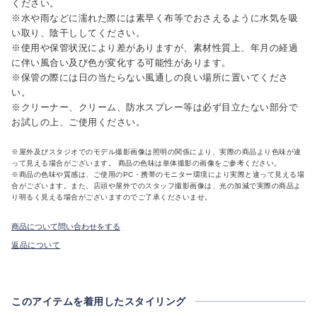
ください。
※水や雨などに濡れた際には素早く布等でおさえるように水気を吸
い取り、陰干ししてください。
※使用や保管状況により差がありますが、素材性質上、年月の経過
に伴い風合い及び色が変化する可能性があります。
※保管の際には日の当たらない風通しの良い場所に置いてくださ
い。
※クリーナー、クリーム、防水スプレー等は必ず目立たない部分で
お試しの上、ご使用ください。
※屋外及びスタジオでのモデル撮影画像は照明の関係により、実際の商品より色味が違
って見える場合がございます。 商品の色味は単体撮影の画像をご参考ください。
※商品の色味や質感は、ご使用のPC・携帯のモニター環境により実際と違って見える場
合がございます。また、店頭や屋外でのスタッフ撮影画像は、光の加減で実際の商品よ
り明るく見える場合がございますのでご了承くださいませ。
商品について問い合わせをする
返品について
このアイテムを着用したスタイリング