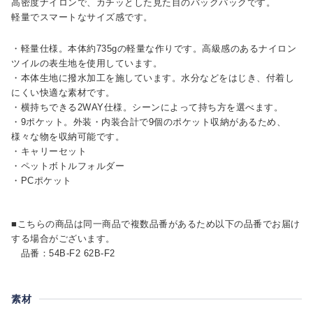
高密度ナイロンで、カチッとした見た目のバックパックです。
軽量でスマートなサイズ感です。
・軽量仕様。本体約735gの軽量な作りです。高級感のあるナイロン
ツイルの表生地を使用しています。
・本体生地に撥水加工を施しています。水分などをはじき、付着し
にくい快適な素材です。
・横持ちできる2WAY仕様。シーンによって持ち方を選べます。
・9ポケット。外装・内装合計で9個のポケット収納があるため、
様々な物を収納可能です。
・キャリーセット
・ペットボトルフォルダー
・PCポケット
■こちらの商品は同一商品で複数品番があるため以下の品番でお届け
する場合がございます。
品番：54B-F2 62B-F2
素材