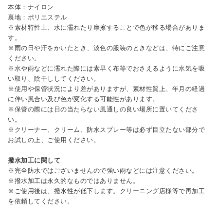
本体：ナイロン
裏地：ポリエステル
※素材特性上、水に濡れたり摩擦することで色が移る場合がありま
す。
※雨の日や汗をかいたとき、淡色の服装のときなどは、特にご注意
ください。
※水や雨などに濡れた際には素早く布等でおさえるように水気を吸
い取り、陰干ししてください。
※使用や保管状況により差がありますが、素材性質上、年月の経過
に伴い風合い及び色が変化する可能性があります。
※保管の際には日の当たらない風通しの良い場所に置いてくださ
い。
※クリーナー、クリーム、防水スプレー等は必ず目立たない部分で
お試しの上、ご使用ください。
撥水加工に関して
※完全防水ではございませんので強い雨などには注意ください。
※撥水加工は永久的なものではありません。
※ご使用後は、撥水性が低下します。クリーニング店様等で再加工
を依頼してください。