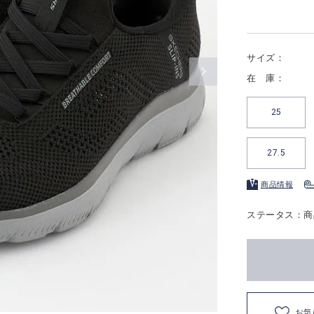
サイズ：
在 庫：
25
27.5
商品情報
ステータス：商
お気