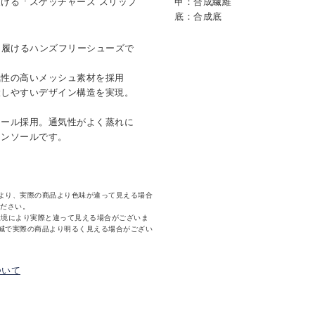
ける「スケッチャーズ スリップ
甲：合成繊維
底：合成底
ずに履けるハンズフリーシューズで
気性の高いメッシュ素材を採用
環しやすいデザイン構造を実現。
ソール採用。通気性がよく蒸れに
インソールです。
より、実際の商品より色味が違って見える場合
ください。
環境により実際と違って見える場合がございま
減で実際の商品より明るく見える場合がござい
ついて