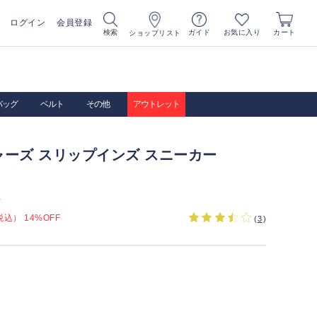
ログイン
会員登録
お気に入り
検索
ガイド
カート
ショップリスト
バッグ
ベルト
その他
アウトレット
ーズ スリップインズ スニーカー
）
込） 14%OFF
(
3
)