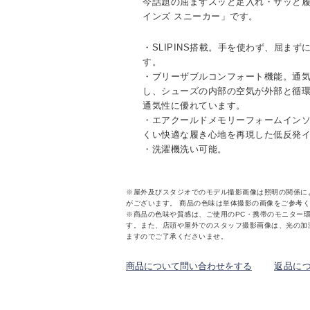
今話題の屈まずスッと足入れ・サッと履
インズ スニーカー」です。
・SLIPINS搭載。手を使わず、屈ま
す。
・ブリーザブルコンフォート機能。通
し、シューズの内部の空気が外部と循
通気性に優れています。
・エアクールドメモリーフォームイン
くい快適な履き心地を再現した低反発
・洗濯機洗い可能。
※屋外及びスタジオでのモデル撮影画像は照明の関係に
がございます。 商品の色味は単体撮影の画像をご参考
※商品の色味や質感は、ご使用のPC・携帯のモニター
す。また、店頭や屋外でのスタッフ撮影画像は、光の加
ますのでご了承くださいませ。
商品について問い合わせをする
返品に