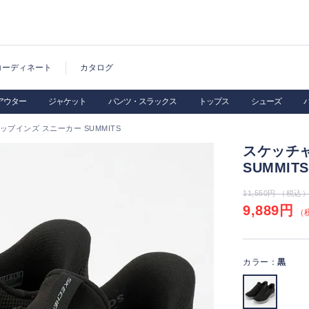
コーディネート
カタログ
アウター
ジャケット
パンツ・スラックス
トップス
シューズ
プインズ スニーカー SUMMITS
スケッチャ
SUMMITS
11,550円 （税込
9,889円
（税
カラー：
黒