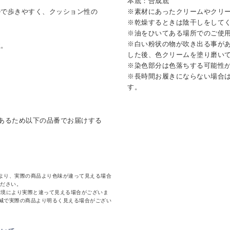
本底：合成底
ルで歩きやすく、クッション性の
※素材にあったクリームやクリ
※乾燥するときは陰干しをして
※油をひいてある場所でのご使
※白い粉状の物が吹き出る事が
性。
した後、色クリームを塗り磨い
※染色部分は色落ちする可能性
※長時間お履きにならない場合
す。
あるため以下の品番でお届けする
より、実際の商品より色味が違って見える場合
ください。
環境により実際と違って見える場合がございま
減で実際の商品より明るく見える場合がござい