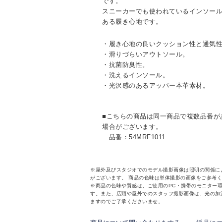
です。
スニーカーでも使われているインソー
ある履き心地です。
・履き心地の良いクッション性と通気
・滑りづらいアウトソール。
・抗菌防臭性。
・洗えるインソール。
・光沢感のあるアッパー本革素材。
■こちらの商品は同一商品で複数品番が
場合がございます。
品番：54MRF1011
※屋外及びスタジオでのモデル撮影画像は照明の関係に
がございます。 商品の色味は単体撮影の画像をご参考
※商品の色味や質感は、ご使用のPC・携帯のモニター
す。また、店頭や屋外でのスタッフ撮影画像は、光の加
ますのでご了承くださいませ。