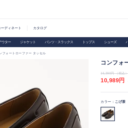
コーディネート
カタログ
アウター
ジャケット
パンツ・スラックス
トップス
シューズ
ンフォートローファー タッセル
コンフォ
16,390円 （税込
10,989円
（
カラー：
こげ茶