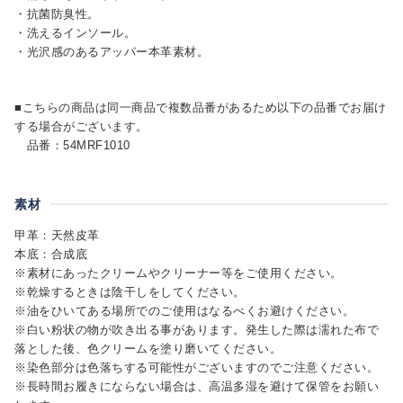
・抗菌防臭性。
・洗えるインソール。
・光沢感のあるアッパー本革素材。
■こちらの商品は同一商品で複数品番があるため以下の品番でお届け
する場合がございます。
品番：54MRF1010
素材
甲革：天然皮革
本底：合成底
※素材にあったクリームやクリーナー等をご使用ください。
※乾燥するときは陰干しをしてください。
※油をひいてある場所でのご使用はなるべくお避けください。
※白い粉状の物が吹き出る事があります。発生した際は濡れた布で
落とした後、色クリームを塗り磨いてください。
※染色部分は色落ちする可能性がございますのでご注意ください。
※長時間お履きにならない場合は、高温多湿を避けて保管をお願い