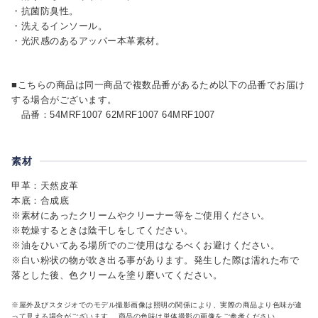
・抗菌防臭性。
・洗えるインソール。
・光沢感のあるアッパー本革素材。
■こちらの商品は同一商品で複数品番があるため以下の品番でお届け
する場合がございます。
品番：54MRF1007 62MRF1007 64MRF1007
素材
甲革：天然皮革
本底：合成底
※素材にあったクリームやクリーナー等をご使用ください。
※乾燥するときは陰干しをしてください。
※油をひいてある場所でのご使用はなるべくお避けください。
※白い粉状の物が吹き出る事があります。発生した際は濡れた布で
落とした後、色クリームを塗り磨いてください。
※屋外及びスタジオでのモデル撮影画像は照明の関係により、実際の商品より色味が違
って見える場合がございます。 商品の色味は単体撮影の画像をご参考ください。