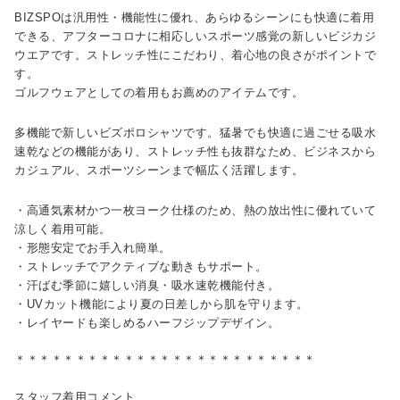
BIZSPOは汎用性・機能性に優れ、あらゆるシーンにも快適に着用
できる、アフターコロナに相応しいスポーツ感覚の新しいビジカジ
ウエアです。ストレッチ性にこだわり、着心地の良さがポイントで
す。
ゴルフウェアとしての着用もお薦めのアイテムです。
多機能で新しいビズポロシャツです。猛暑でも快適に過ごせる吸水
速乾などの機能があり、ストレッチ性も抜群なため、ビジネスから
カジュアル、スポーツシーンまで幅広く活躍します。
・高通気素材かつ一枚ヨーク仕様のため、熱の放出性に優れていて
涼しく着用可能。
・形態安定でお手入れ簡単。
・ストレッチでアクティブな動きもサポート。
・汗ばむ季節に嬉しい消臭・吸水速乾機能付き。
・UVカット機能により夏の日差しから肌を守ります。
・レイヤードも楽しめるハーフジップデザイン。
＊＊＊＊＊＊＊＊＊＊＊＊＊＊＊＊＊＊＊＊＊＊＊＊＊
スタッフ着用コメント