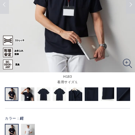
H183
着用サイズ:L
カラー：
紺