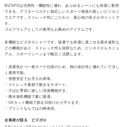
BIZSPOは汎用性・機能性に優れ、あらゆるシーンにも快適に着用
できる、アフターコロナに相応しいスポーツ感覚の新しいビジカジ
ウエアです。ストレッチ性にこだわり、着心地の良さがポイントで
す。
ゴルフウェアとしての着用もお薦めのアイテムです。
多機能なビズポロシャツです。猛暑でも快適に過ごせる吸水速乾な
どの機能があり、ストレッチ性も抜群なため、ビジネスからカジュ
アル、スポーツシーンまで幅広く活躍します。
・高通気かつ一枚ヨーク仕様のため、熱の放出性に優れていて涼し
く着用可能。
・形態安定でお手入れ簡単。
・ストレッチ素材で動きをサポート。
・汗ばむ季節に嬉しい消臭機能付き。
・吸水速乾機能で夏に最適。
・UVカット機能で肌を日焼けから守ります。
・プリントならではの柄表現。
企画者が語る ビズポロ
音声が出ます（字幕付きのためミュートでもご覧いただけます）