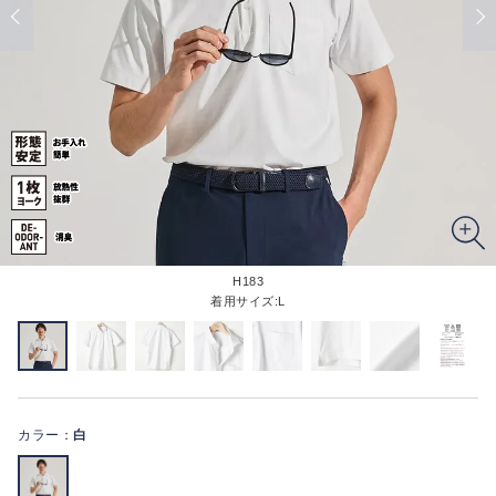
H183
着用サイズ:L
カラー：
白