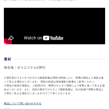
素材
身生地：ポリエステル100%
※屋外及びスタジオでのモデル撮影画像は照明の関係により、実際の商品より色味が違
って見える場合がございます。 商品の色味は単体撮影の画像をご参考ください。
※商品の色味や質感は、ご使用のPC・携帯のモニター環境により実際と違って見える場
合がございます。また、店頭や屋外でのスタッフ撮影画像は、光の加減で実際の商品よ
り明るく見える場合がございますのでご了承くださいませ。
商品について問い合わせをする