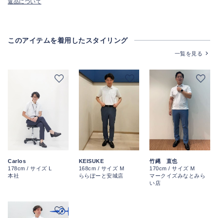
返品について
このアイテムを着用したスタイリング
一覧を見る
KEISUKE
Carlos
竹縄 直也
168cm / サイズ M
178cm / サイズ L
170cm / サイズ M
ららぽーと安城店
本社
マークイズみなとみら
い店