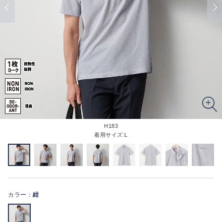
H183
着用サイズ:L
カラー：
紺