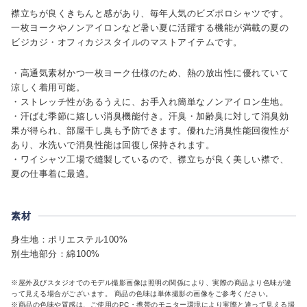
襟立ちが良くきちんと感があり、毎年人気のビズポロシャツです。
一枚ヨークやノンアイロンなど暑い夏に活躍する機能が満載の夏の
ビジカジ・オフィカジスタイルのマストアイテムです。
・高通気素材かつ一枚ヨーク仕様のため、熱の放出性に優れていて
涼しく着用可能。
・ストレッチ性があるうえに、お手入れ簡単なノンアイロン生地。
・汗ばむ季節に嬉しい消臭機能付き。汗臭・加齢臭に対して消臭効
果が得られ、部屋干し臭も予防できます。優れた消臭性能回復性が
あり、水洗いで消臭性能は回復し保持されます。
・ワイシャツ工場で縫製しているので、襟立ちが良く美しい襟で、
夏の仕事着に最適。
素材
身生地：ポリエステル100%
別生地部分：綿100%
※屋外及びスタジオでのモデル撮影画像は照明の関係により、実際の商品より色味が違
って見える場合がございます。 商品の色味は単体撮影の画像をご参考ください。
※商品の色味や質感は、ご使用のPC・携帯のモニター環境により実際と違って見える場