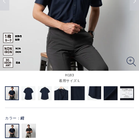
H183
着用サイズ:L
カラー：
紺