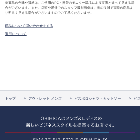
※商品の色味や質感は、ご使用のPC・携帯のモニター環境により実際と違って見える場
合がございます。また、店頭や屋外でのスタッフ撮影画像は、光の加減で実際の商品よ
り明るく見える場合がございますのでご了承くださいませ。
商品について問い合わせをする
返品について
トップ
アウトレット メンズ
ビズポロシャツ・カットソー
ビ