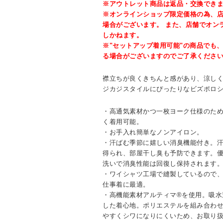
※アウトレット商品は返品・交換でき
※オンラインショップ限定価格の為、
場合がございます。 また、店舗でオン
しかねます。
※"セットアップ着用可能"の商品でも
る場合がございますのでご了承くださ
襟立ちが良くきちんと感があり、涼し
ジカジスタイルにぴったりなビズポロ
・高通気素材かつ一枚ヨーク仕様のた
く着用可能。
・お手入れ簡単なノンアイロン。
・汗ばむ季節に嬉しい消臭機能付き。
得られ、部屋干し臭も予防できます。
洗いで消臭性能は回復し保持されます
・ワイシャツ工場で縫製しているので
仕事着に最適。
・高機能素材アルティマ®を使用。吸水
した着心地。ポリエステルを組み合わ
やすくシワになりにくいため、お取り