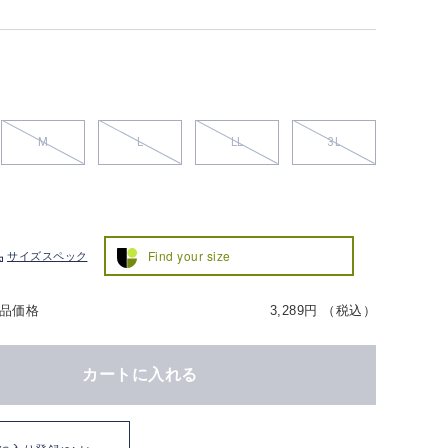
M
L
LL
3L
Find your size
サイズスペック
品価格
3,289円 （税込）
カートに入れる