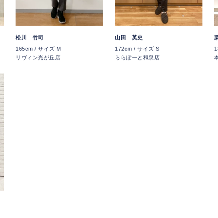
松川 竹司
山田 英史
165cm / サイズ M
172cm / サイズ S
1
リヴィン光が丘店
ららぽーと和泉店