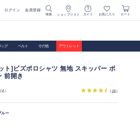
ログイン
会員登録
お気に入り
検索
ガイド
カート
ショップリスト
バッグ
ベルト
その他
アウトレット
ット]ビズポロシャツ 無地 スキッパー ボ
 前開き
税込）
(
28
)
ブルー