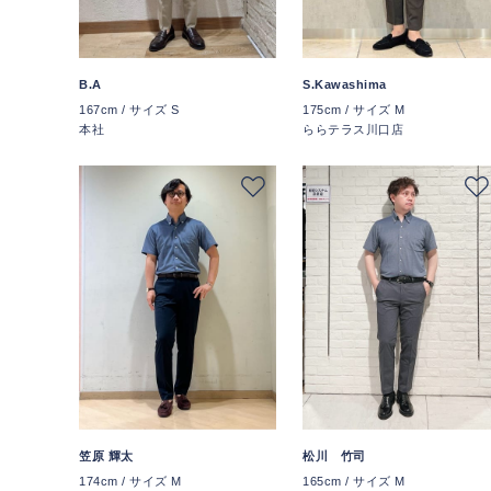
S.Kawashima
B.A
175cm / サイズ M
167cm / サイズ S
ららテラス川口店
本社
笠原 輝太
松川 竹司
174cm / サイズ M
165cm / サイズ M