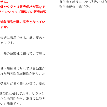
ません。
身生地：ポリエステル71%・綿2
店舗やタグとは販売価格が異なる
別生地部分：綿100%
ラインショップ価格での販売は致
、対象商品が既に完売となってい
いませ。
く快適に着用できる、暑い夏のビ
シャツです。
め、熱の放出性に優れていて涼し
汗臭・加齢臭に対して消臭効果が
優れた消臭性能回復性があり、水
。
、襟立ちが良く美しい襟で、夏の
速乾性に優れており、サラッと
せた生地特性から、洗濯後に乾き
扱いも簡単です。