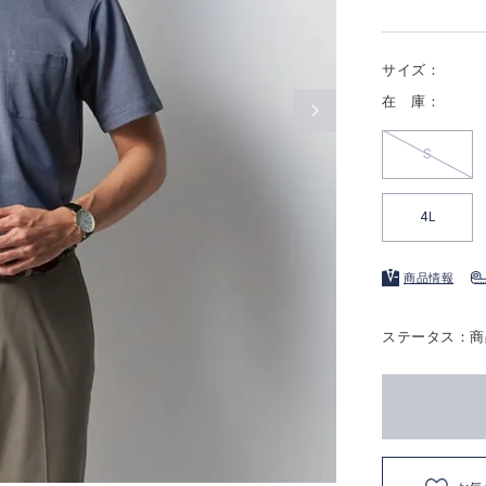
サイズ：
在 庫：
S
4L
商品情報
ステータス：商