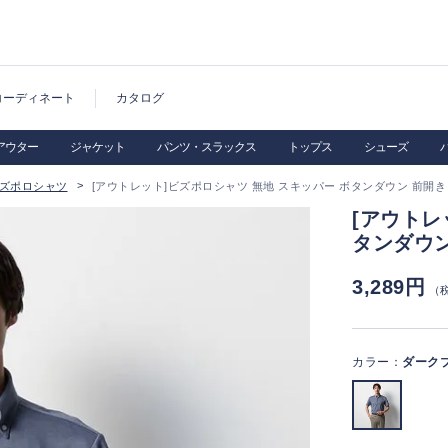
コーディネート
カタログ
アウター
ジャケット
パンツ・スラックス
トップス
シューズ
ズポロシャツ
[アウトレット]ビズポロシャツ 無地 スキッパー ボタンダウン 前開き
[アウトレ
タンダウン
3,289円
（
カラー：
ダーク