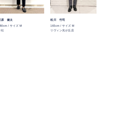
栗原 健太
松川 竹司
80cm / サイズ M
165cm / サイズ M
本社
リヴィン光が丘店