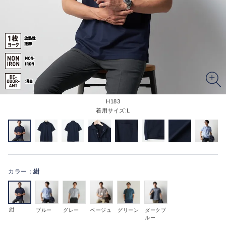
H183
着用サイズ:L
カラー：
紺
紺
ブルー
グレー
ベージュ
グリーン
ダークブ
ルー