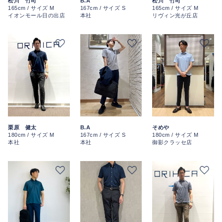
松川 竹司
B.A
松川 竹司
165cm / サイズ M
167cm / サイズ S
165cm / サイズ M
イオンモール日の出店
本社
リヴィン光が丘店
栗原 健太
B.A
そめや
180cm / サイズ M
167cm / サイズ S
180cm / サイズ M
本社
本社
御影クラッセ店