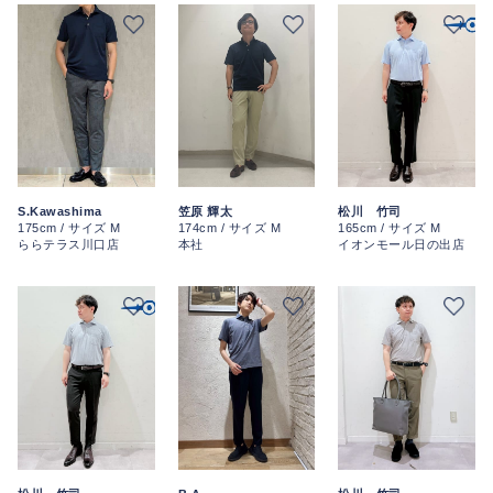
S.Kawashima
笠原 輝太
松川 竹司
175cm / サイズ M
174cm / サイズ M
165cm / サイズ M
ららテラス川口店
本社
イオンモール日の出店