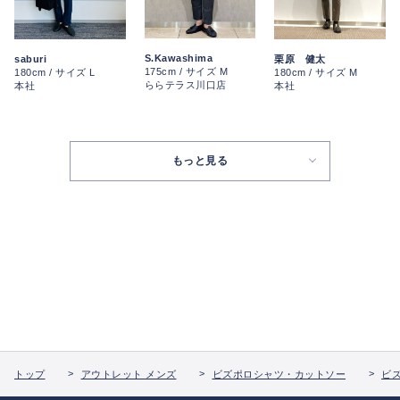
S.Kawashima
saburi
栗原 健太
175cm / サイズ M
180cm / サイズ L
180cm / サイズ M
ららテラス川口店
本社
本社
もっと見る
トップ
アウトレット メンズ
ビズポロシャツ・カットソー
ビ