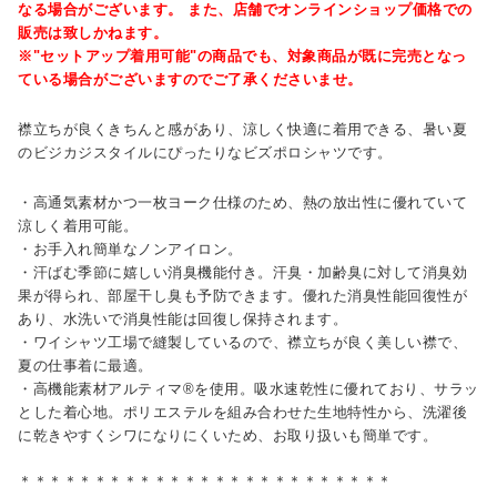
なる場合がございます。 また、店舗でオンラインショップ価格での
販売は致しかねます。
※"セットアップ着用可能"の商品でも、対象商品が既に完売となっ
ている場合がございますのでご了承くださいませ。
襟立ちが良くきちんと感があり、涼しく快適に着用できる、暑い夏
のビジカジスタイルにぴったりなビズポロシャツです。
・高通気素材かつ一枚ヨーク仕様のため、熱の放出性に優れていて
涼しく着用可能。
・お手入れ簡単なノンアイロン。
・汗ばむ季節に嬉しい消臭機能付き。汗臭・加齢臭に対して消臭効
果が得られ、部屋干し臭も予防できます。優れた消臭性能回復性が
あり、水洗いで消臭性能は回復し保持されます。
・ワイシャツ工場で縫製しているので、襟立ちが良く美しい襟で、
夏の仕事着に最適。
・高機能素材アルティマ®を使用。吸水速乾性に優れており、サラッ
とした着心地。ポリエステルを組み合わせた生地特性から、洗濯後
に乾きやすくシワになりにくいため、お取り扱いも簡単です。
＊＊＊＊＊＊＊＊＊＊＊＊＊＊＊＊＊＊＊＊＊＊＊＊＊