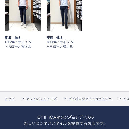
栗原 健太
栗原 健太
180cm / サイズ M
180cm / サイズ M
ららぽーと横浜店
ららぽーと横浜店
トップ
アウトレット メンズ
ビズポロシャツ・カットソー
ビ