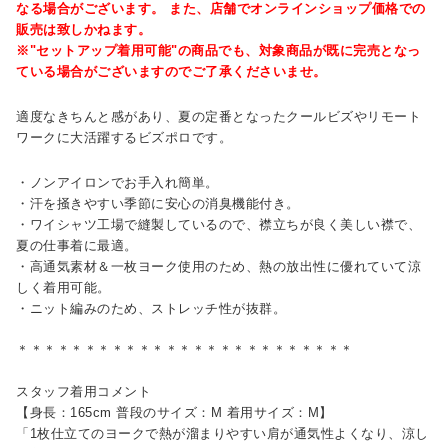
なる場合がございます。 また、店舗でオンラインショップ価格での
販売は致しかねます。
※"セットアップ着用可能"の商品でも、対象商品が既に完売となっ
ている場合がございますのでご了承くださいませ。
適度なきちんと感があり、夏の定番となったクールビズやリモート
ワークに大活躍するビズポロです。
・ノンアイロンでお手入れ簡単。
・汗を掻きやすい季節に安心の消臭機能付き。
・ワイシャツ工場で縫製しているので、襟立ちが良く美しい襟で、
夏の仕事着に最適。
・高通気素材＆一枚ヨーク使用のため、熱の放出性に優れていて涼
しく着用可能。
・ニット編みのため、ストレッチ性が抜群。
＊＊＊＊＊＊＊＊＊＊＊＊＊＊＊＊＊＊＊＊＊＊＊＊＊
スタッフ着用コメント
【身長：165cm 普段のサイズ：M 着用サイズ：M】
「1枚仕立てのヨークで熱が溜まりやすい肩が通気性よくなり、涼し