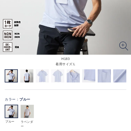
H183
着用サイズ:L
カラー：
ブルー
ブルー
ラベンダ
ー