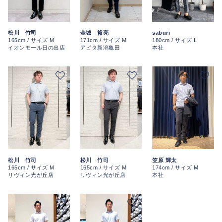
松川 竹司
金城 裕亮
saburi
165cm / サイズ M
171cm / サイズ M
180cm / サイズ L
イオンモール日の出店
アピタ新潟亀田
本社
松川 竹司
松川 竹司
笠原 輝太
165cm / サイズ M
165cm / サイズ M
174cm / サイズ M
リヴィン光が丘店
リヴィン光が丘店
本社