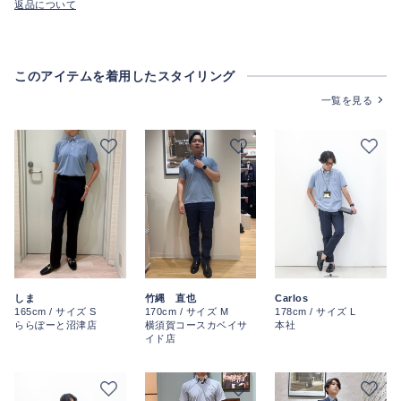
返品について
このアイテムを着用したスタイリング
一覧を見る
しま
竹縄 直也
Carlos
165cm / サイズ S
170cm / サイズ M
178cm / サイズ L
ららぽーと沼津店
横須賀コースカベイサ
本社
イド店