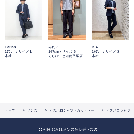
Carlos
みたに
B.A
178cm / サイズ L
167cm / サイズ S
167cm / サイズ S
本社
ららぽーと湘南平塚店
本社
トップ
メンズ
ビズポロシャツ・カットソー
ビズポロシャツ