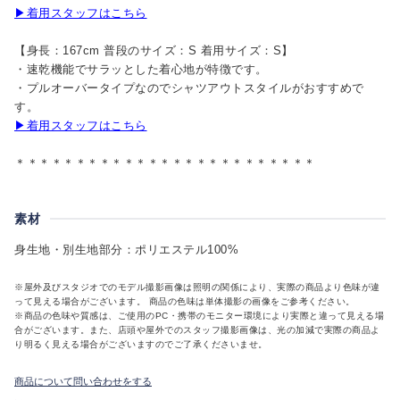
▶着用スタッフはこちら
【身長：167cm 普段のサイズ：S 着用サイズ：S】
・速乾機能でサラッとした着心地が特徴です。
・プルオーバータイプなのでシャツアウトスタイルがおすすめで
す。
▶着用スタッフはこちら
＊＊＊＊＊＊＊＊＊＊＊＊＊＊＊＊＊＊＊＊＊＊＊＊＊
素材
身生地・別生地部分：ポリエステル100%
※屋外及びスタジオでのモデル撮影画像は照明の関係により、実際の商品より色味が違
って見える場合がございます。 商品の色味は単体撮影の画像をご参考ください。
※商品の色味や質感は、ご使用のPC・携帯のモニター環境により実際と違って見える場
合がございます。また、店頭や屋外でのスタッフ撮影画像は、光の加減で実際の商品よ
り明るく見える場合がございますのでご了承くださいませ。
商品について問い合わせをする