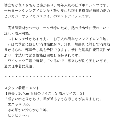
襟立ちが良くきちんと感があり、毎年人気のビズポロシャツです。
一枚ヨークやノンアイロンなど暑い夏に活躍する機能が満載の夏の
ビジカジ・オフィカジスタイルのマストアイテムです。
・高通気素材かつ一枚ヨーク仕様のため、熱の放出性に優れていて
涼しく着用可能。
・ストレッチ性があるうえに、お手入れ簡単なノンアイロン生地。
・汗ばむ季節に嬉しい消臭機能付き。汗臭・加齢臭に対して消臭効
果が得られ、部屋干し臭も予防できます。優れた消臭性能回復性が
あり、水洗いで消臭性能は回復し保持されます。
・ワイシャツ工場で縫製しているので、襟立ちが良く美しい襟で、
夏の仕事着に最適。
＊＊＊＊＊＊＊＊＊＊＊＊＊＊＊＊＊＊＊＊＊＊＊＊＊
スタッフ着用コメント
【身長：167cm 普段のサイズ：S 着用サイズ：S】
「程よいゆとりがあり、風が通るような涼しさがありました。
丈スッキリめ。
きめ細かい滑らかな生地。
ヒラヒラ〜♪」