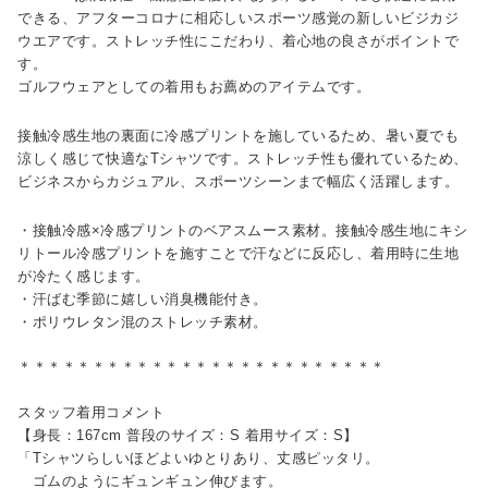
できる、アフターコロナに相応しいスポーツ感覚の新しいビジカジ
ウエアです。ストレッチ性にこだわり、着心地の良さがポイントで
す。
ゴルフウェアとしての着用もお薦めのアイテムです。
接触冷感生地の裏面に冷感プリントを施しているため、暑い夏でも
涼しく感じて快適なTシャツです。ストレッチ性も優れているため、
ビジネスからカジュアル、スポーツシーンまで幅広く活躍します。
・接触冷感×冷感プリントのベアスムース素材。接触冷感生地にキシ
リトール冷感プリントを施すことで汗などに反応し、着用時に生地
が冷たく感じます。
・汗ばむ季節に嬉しい消臭機能付き。
・ポリウレタン混のストレッチ素材。
＊＊＊＊＊＊＊＊＊＊＊＊＊＊＊＊＊＊＊＊＊＊＊＊＊
スタッフ着用コメント
【身長：167cm 普段のサイズ：S 着用サイズ：S】
「Tシャツらしいほどよいゆとりあり、丈感ピッタリ。
ゴムのようにギュンギュン伸びます。