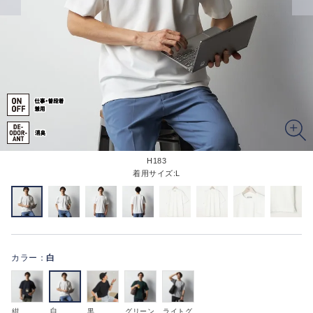
H183
着用サイズ:L
カラー：
白
白
紺
黒
グリーン
ライトグ